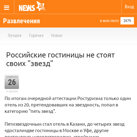
Вход
Развлечения
в мою ленту
2679
Лучшее
Горячее
Новое
Российские гостиницы не стоят
своих "звезд"
отметили
26
в архиве
По итогам очередной аттестации Ростуризма только один
отель из 20, претендовавших на звездность, попал в
категорию "пять звезд".
Пятизвездочным стал отель в Казани, до четырех звезд
«достали»две гостиницы в Москве и Уфе, другие
претенденты удовлетворились «тройками».