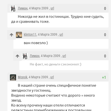
Лиман
, 4 Марта 2009 ,
url
0
Никогда не жил в гостиницах. Трудно мне судить,
да и сравнивать тоже.
klinton11
, 4 Марта 2009 ,
url
0
вам повезло )
Лиман
, 4 Марта 2009 ,
url
0
Не факт, но деньги сэкономил :)
Mopok
, 4 Марта 2009 ,
url
+1
В нашей стране очень специфичное понятие
звездности у гостиниц.
Видимо некоторые считают что дорого = много
звезд.
Ко всему прочему наши отели отличаются
редкостным пренебрежением к постояльцам.