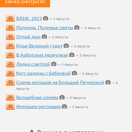
Также смотрите:
ВДНХ, 2023
25
— 5 Августа
Полдень. Полевые цветы
25
— 5 Августа
Отчий дом
25
— 5 Августа
Илья Великий гудит
25
— 5 Августа
В Арбатских переулках
25
— 5 Августа
Лодка с ветлой
25
— 5 Августа
Куст малины с бабочкой
25
— 5 Августа
Смена жильцов на Большой Печерской
25
— 5
Августа
Волшебная синева
25
— 5 Августа
Интерьер ресторана
25
— 5 Августа