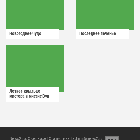
Новогоднее чудо
Последнее печенье
Летнее крыльцо
мистера и миссис Вуд
News2.ru
:
О сервисе
|
Статистика
| admin@news2.ru