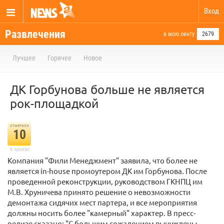
Вход
Развлечения
в мою ленту
2679
Лучшее
Горячее
Новое
ДК Горбунова больше не является
рок-площадкой
отметили
10
в архиве
Компания "Фили Менеджмент" заявила, что более не
является in-house промоутером ДК им Горбунова. После
проведенной реконструкции, руководством ГКНПЦ им
М.В. Хруничева принято решение о невозможности
демонтажа сидячих мест партера, и все мероприятия
должны носить более "камерный" характер. В пресс-
релизе сказано: "С большим сожалением вынуждены