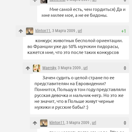
Мне самой есть, чем гордиться) Да и
мне милее мое, а не ее бидоны.
klinton11
, 3 Марта 2009 ,
url
+1
конкурс животных бесполой ориентации.
во Франции уже до 50% музчжин пидорасы,
кажется мне, что это после таких конкурсов
Maersky
, 3 Марта 2009 ,
url
0
Зачем судить о целой стране по ее
представителям на Евровидении?
Помнится, Польшу в том году представляли
русская девочка и мальчик-негр. Но это же
не значит, что в Польше живут черные
мужики и русские бабы? :)
klinton11
, 3 Марта 2009 ,
url
0