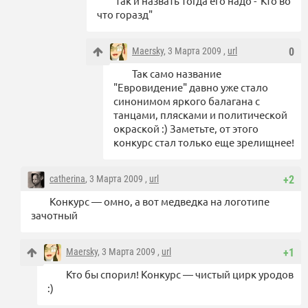
так и назвать тогда его надо -"Кто во
что горазд"
Maersky
, 3 Марта 2009 ,
url
0
Так само название
"Евровидение" давно уже стало
синонимом яркого балагана с
танцами, плясками и политической
окраской :) Заметьте, от этого
конкурс стал только еще зрелищнее!
catherina
, 3 Марта 2009 ,
url
+2
Конкурс — омно, а вот медведка на логотипе
зачотный
Maersky
, 3 Марта 2009 ,
url
+1
Кто бы спорил! Конкурс — чистый цирк уродов
:)