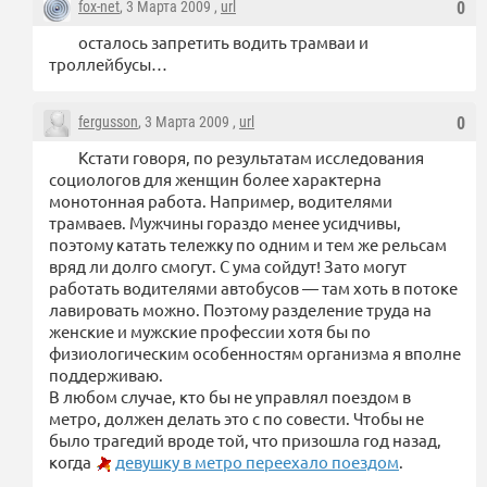
fox-net
, 3 Марта 2009 ,
url
0
осталось запретить водить трамваи и
троллейбусы…
fergusson
, 3 Марта 2009 ,
url
0
Кстати говоря, по результатам исследования
социологов для женщин более характерна
монотонная работа. Например, водителями
трамваев. Мужчины гораздо менее усидчивы,
поэтому катать тележку по одним и тем же рельсам
вряд ли долго смогут. С ума сойдут! Зато могут
работать водителями автобусов — там хоть в потоке
лавировать можно. Поэтому разделение труда на
женские и мужские профессии хотя бы по
физиологическим особенностям организма я вполне
поддерживаю.
В любом случае, кто бы не управлял поездом в
метро, должен делать это с по совести. Чтобы не
было трагедий вроде той, что призошла год назад,
когда
девушку в метро переехало поездом
.