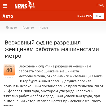
Вход
Авто
в мою ленту
3157
Лучшее
Горячее
Новое
Верховный суд не разрешил
женщинам работать машинистами
метро
Верховный суд РФ не разрешил женщинам
отметили
40
работать помощниками машиниста
метрополитена, отклонив иск жительницы Санкт-
в архиве
Петербурга Анны Клевец. Девушка просила
признать незаконным постановление правительства РФ от
25 февраля 2000 года, в котором утвержден перечень
тяжелых работ и работ с вредными условиями труда, при
выполнении которых запрещается применение женского
труда.