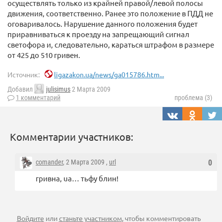
осуществлять только из крайней правой/левой полосы
движения, соответственно. Ранее это положение в ПДД не
оговаривалось. Нарушение данного положения будет
приравниваться к проезду на запрещающий сигнал
светофора и, следовательно, караться штрафом в размере
от 425 до 510 гривен.
Источник:
ligazakon.ua/news/ga015786.htm...
Добавил
julisimus
2 Марта 2009
1 комментарий
проблема (3)
Комментарии участников:
comander
, 2 Марта 2009 ,
url
0
гривна, ua… тьфу блин!
Войдите
или
станьте участником
, чтобы комментировать