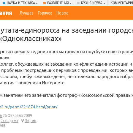
НАУКА И ТЕХНИКА
РАЗВЛЕЧЕНИЯ
КУХНЯ NEWS2
КОММЕНТАРИ
ения
Лучшее
Горячее
Новое
утата-единоросса на заседании город
 «Одноклассниках»
зе во время заседания просматривал на ноутбуке свою страни
ках».
коллег, обсуждавших на заседании конфликт администрации и
, проблемы пострадавших пермяков с проездными, которых в
 салона, требуя «живых» денег, не отвлекало народного избр
анятия – общения в Интернете.
м занятием его запечатлел фотограф «Комсомольской правды»
r2.ru/perm/221874.html/print/
e
25 Февраля 2009
дская дума
Пермь
иев