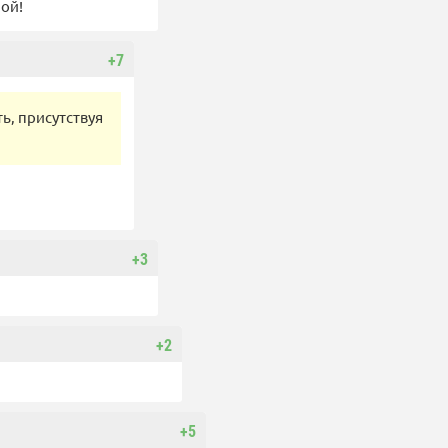
ой!
+7
ь, присутствуя
+3
+2
+5