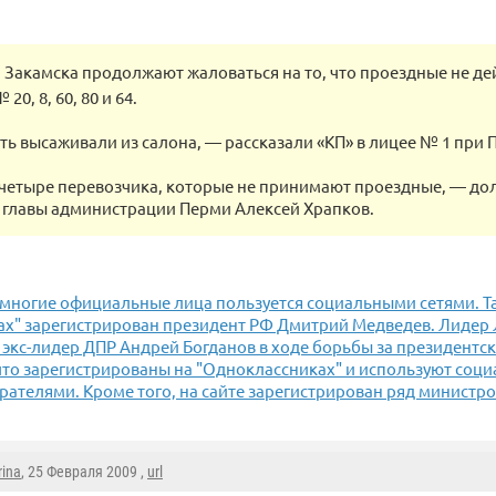
Закамска продолжают жаловаться на то, что проездные не де
0, 8, 60, 80 и 64.
ть высаживали из салона, — рассказали «КП» в лицее № 1 при 
четыре перевозчика, которые не принимают проездные, — д
 главы администрации Перми Алексей Храпков.
 многие официальные лица пользуется социальными сетями. Та
ах" зарегистрирован президент РФ Дмитрий Медведев. Лиде
экс-лидер ДПР Андрей Богданов в ходе борьбы за президентски
 что зарегистрированы на "Одноклассниках" и используют соци
рателями. Кроме того, на сайте зарегистрирован ряд министро
rina
, 25 Февраля 2009 ,
url