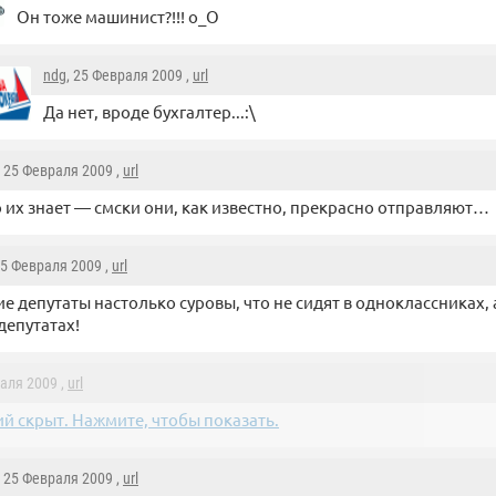
Он тоже машинист?!!! о_О
ndg
, 25 Февраля 2009 ,
url
Да нет, вроде бухгалтер...:\
, 25 Февраля 2009 ,
url
о их знает — смски они, как известно, прекрасно отправляют…
25 Февраля 2009 ,
url
е депутаты настолько суровы, что не сидят в одноклассниках,
 депутатах!
раля 2009 ,
url
й скрыт. Нажмите, чтобы показать.
, 25 Февраля 2009 ,
url