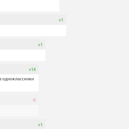
+1
+1
+14
 а одноклассники
-6
+1