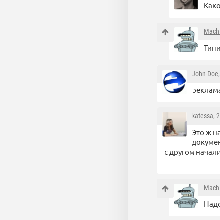
Како
Mach
Типи
John-Doe
реклама
katessa
, 
Это ж н
докумен
с другом начал
Mach
Надо