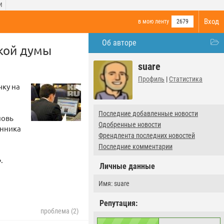
И
Вход
в мою ленту
2679
Об авторе
ской думы
suare
Профиль
|
Статистика
чку на
Последние добавленные новости
новь
Одобренные новости
анника
Френдлента последних новостей
Последние комментарии
.
Личные данные
Имя: suare
Репутация:
проблема (2)