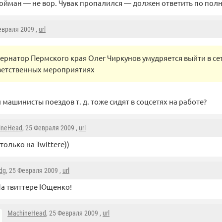
ойман — не вор. Чувак пропалился — должен ответить по полн
евраля 2009 ,
url
бернатор Пермского края Олег Чиркунов умудряется выйти в сет
ветственных мероприятиях
 машинисты поездов т. д. тоже сидят в соцсетях на работе?
ineHead
, 25 Февраля 2009 ,
url
только на Twittere))
dg
, 25 Февраля 2009 ,
url
а твиттере Ющенко!
MachineHead
, 25 Февраля 2009 ,
url