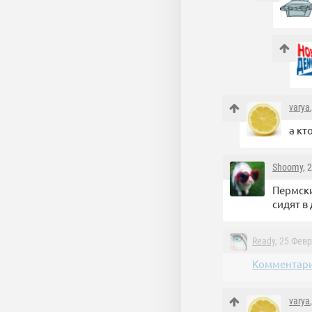
varya
а кт
Shoomy
, 
Пермски
сидят в
Ready
, 25 Фев
Комментари
varya