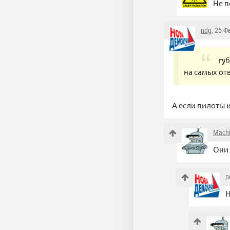
Не п
ndg
, 25 Ф
гу
на самых от
А если пилоты и
Mach
Они 
n
Н