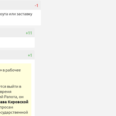
-1
оута или заставку
+11
+1
» в рабочее
тся выйти в
 время
й Рапота, он
лава Кировской
опросам
осударственной