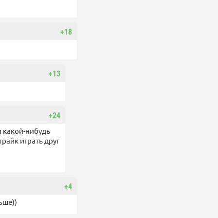
+18
+13
+24
и какой-нибудь
трайк играть друг
+4
ьше))