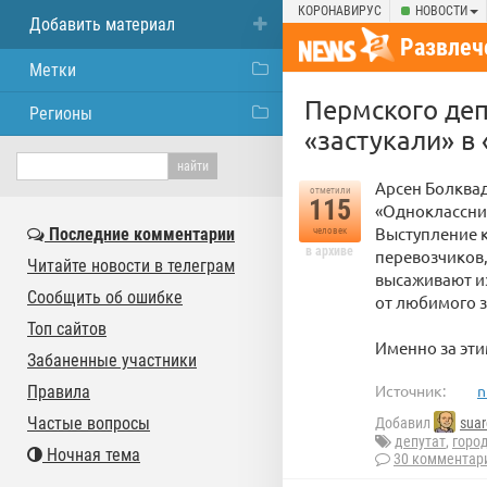
КОРОНАВИРУС
НОВОСТИ
Добавить материал
Развлеч
Метки
Пермского деп
Регионы
«застукали» в
Арсен Болквад
отметили
115
«Одноклассни
Выступление 
Последние комментарии
человек
в архиве
перевозчиков
Читайте новости в телеграм
высаживают из
Сообщить об ошибке
от любимого з
Топ сайтов
Именно за эти
Забаненные участники
Источник:
n
Правила
Частые вопросы
Добавил
suar
депутат
,
горо
Ночная тема
30 комментар