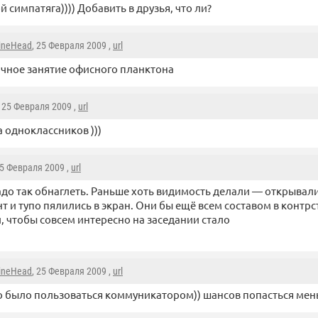
й симпатяга)))) Добавить в друзья, что ли?
ineHead
, 25 Февраля 2009 ,
url
чное занятие офисного планктона
, 25 Февраля 2009 ,
url
 одноклассников )))
25 Февраля 2009 ,
url
адо так обнаглеть. Раньше хоть видимость делали — открывал
т и тупо пялились в экран. Они бы ещё всем составом в контрс
и, чтобы совсем интересно на заседании стало
ineHead
, 25 Февраля 2009 ,
url
 было пользоваться коммуникатором)) шансов попасться мен