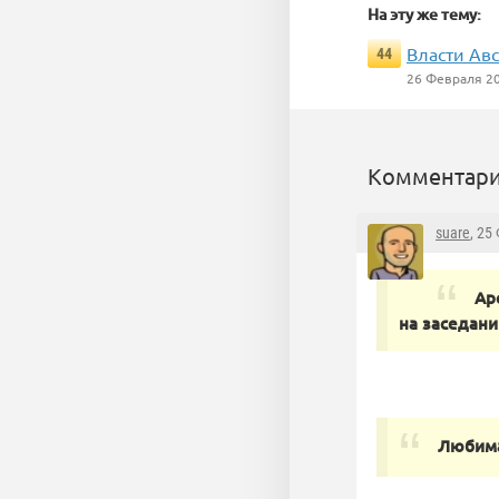
На эту же тему:
Власти Ав
44
26 Февраля 2
Комментари
suare
, 25
Ар
на заседани
Любима