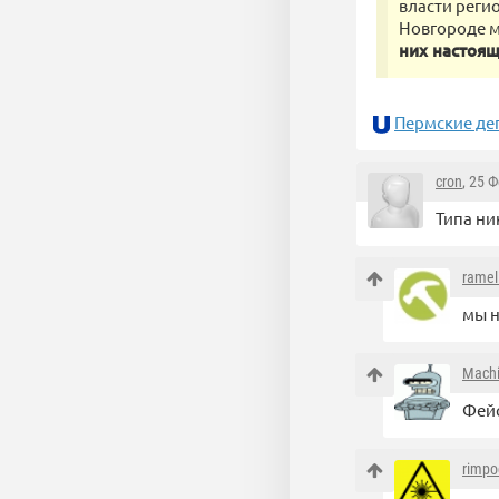
власти реги
Новгороде 
них настоящ
Пермские деп
cron
, 25 
Типа ни
ramel
мы н
Mach
Фейс
rimpo