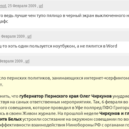
enot
, 25 Февраля 2009 ,
url
то ведь лучше чем тупо пялицо в черный экран выключенного н
дафс
5 Февраля 2009 ,
url
-то хоть один пользуется ноутбуком, а не пялится в Word
 Февраля 2009 ,
url
сло пермских политиков, занимающихся интернет-«серфингом
т.
нить, что
губернатор Пермского края Олег Чиркунов
умудряе
ствуя на самых ответственных мероприятиях. Так, 6 февраля во
ого совещания, которое проводил в Уфе полпред ПФО Григори
ись в своем Живом журнале. На прошлой неделе
Чиркунов и г
кита Белых
устроили состязание на окружном совещании по в
ффективности взаимодействия Минобороны РФ с органами г