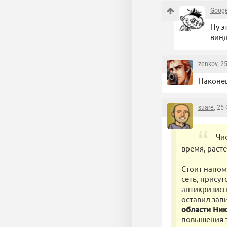
Goog
Ну э
вин
zenkov
, 2
Наконец
suare
, 25
Чи
время, расте
Стоит напом
сеть, присут
антикризисн
оставил зап
области Ни
повышения э