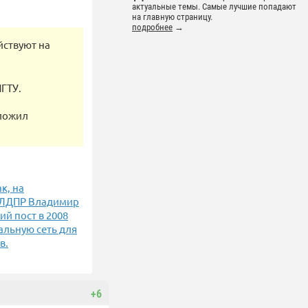
актуальные темы. Самые лучшие попадают
на главную страницу.
подробнее
→
йствуют на
ПГТУ.
оложил
к, на
р ЛДПР Владимир
й пост в 2008
альную сеть для
в.
+6