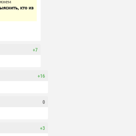
ижнем
яснить, кто из
+7
+16
0
+3