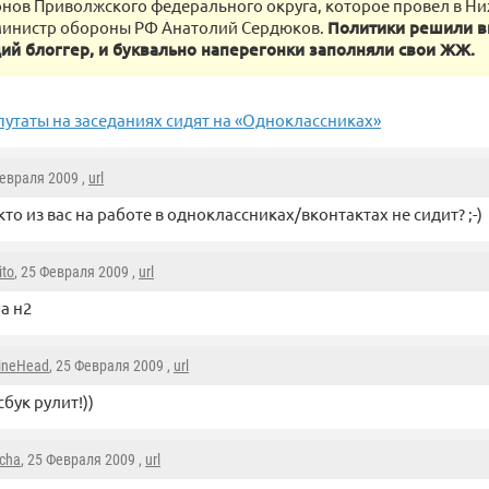
онов Приволжского федерального округа, которое провел в Н
министр обороны РФ Анатолий Сердюков.
Политики решили вы
ий блоггер, и буквально наперегонки заполняли свои ЖЖ.
утаты на заседаниях сидят на «Одноклассниках»
Февраля 2009 ,
url
кто из вас на работе в одноклассниках/вконтактах не сидит? ;-)
ito
, 25 Февраля 2009 ,
url
а н2
ineHead
, 25 Февраля 2009 ,
url
бук рулит!))
cha
, 25 Февраля 2009 ,
url