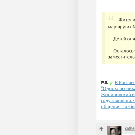
Жители 
маршрутах № 2
— Детей опя
— Осталось 
заместитель
P.S.
В России
"Одноклассник
Жириновский и 
году заявляли,
общения с изби
cathe