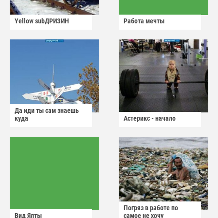
Yellow subДРИЗИН
Работа мечты
Да иди ты сам знаешь
куда
Астерикс - начало
Погряз в работе по
Вид Ялты
самое не хочу