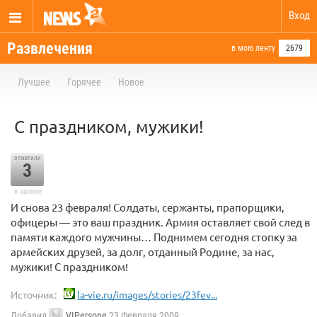
Вход
Развлечения
в мою ленту
2679
Лучшее
Горячее
Новое
С праздником, мужики!
отметили
3
в архиве
И снова 23 февраля! Солдаты, сержанты, прапорщики,
офицеры — это ваш праздник. Армия оставляет свой след в
памяти каждого мужчины… Поднимем сегодня стопку за
армейских друзей, за долг, отданный Родине, за нас,
мужики! С праздником!
Источник:
la-vie.ru/images/stories/23fev...
Добавил
VIPersone
23 Февраля 2009