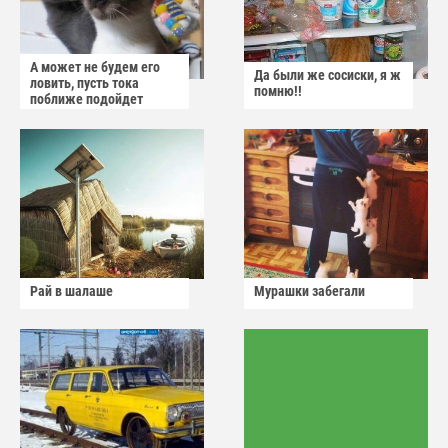
А может не будем его
Да были же сосиски, я ж
ловить, пусть тока
помню!!
поближе подойдет
Рай в шалаше
Мурашки забегали