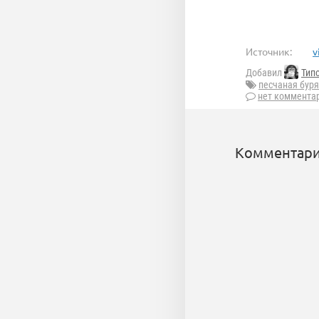
Источник:
v
Добавил
Тип
песчаная буря
нет коммента
Комментари