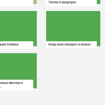
Улочка в предгорье
рсия Севилья
Когда волк попадает в капкан
ыльцо мистера и
д