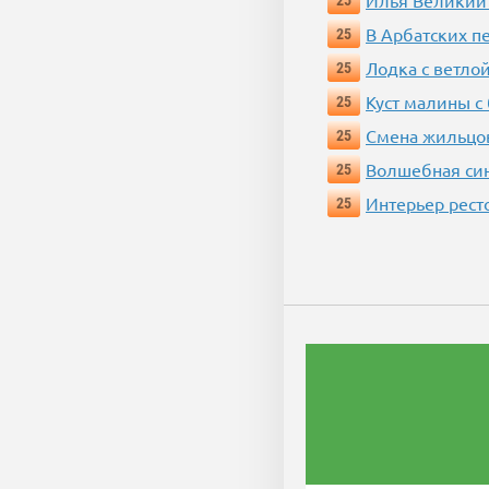
Илья Великий
25
В Арбатских п
25
Лодка с ветло
25
Куст малины с
25
Смена жильцо
25
Волшебная си
25
Интерьер рест
25