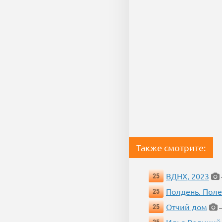
Также смотрите:
ВДНХ, 2023
25
Полдень. Пол
25
Отчий дом
25
—