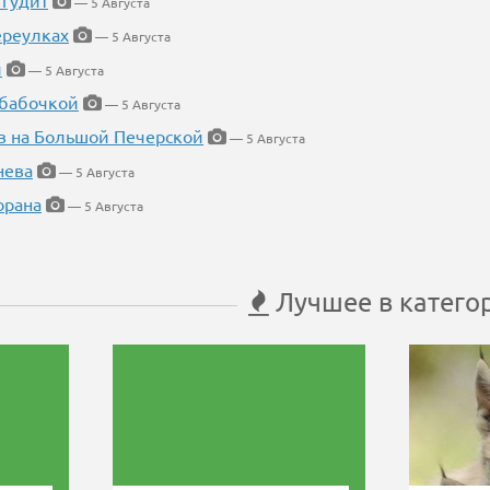
 гудит
— 5 Августа
ереулках
— 5 Августа
й
— 5 Августа
 бабочкой
— 5 Августа
в на Большой Печерской
— 5 Августа
нева
— 5 Августа
орана
— 5 Августа
Лучшее в катего