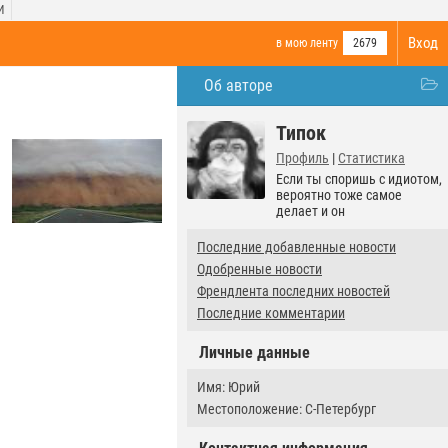
И
Вход
в мою ленту
2679
Об авторе
Типок
Профиль
|
Статистика
Если ты споришь с идиотом,
вероятно тоже самое
делает и он
Последние добавленные новости
Одобренные новости
Френдлента последних новостей
Последние комментарии
Личные данные
Имя: Юрий
Местоположение: С-Петербург