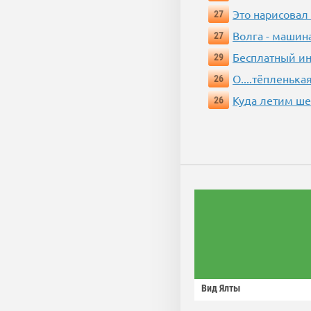
Это нарисовал
27
Волга - машин
27
Бесплатный ин
29
О....тёпленькая
26
Куда летим ш
26
Вид Ялты