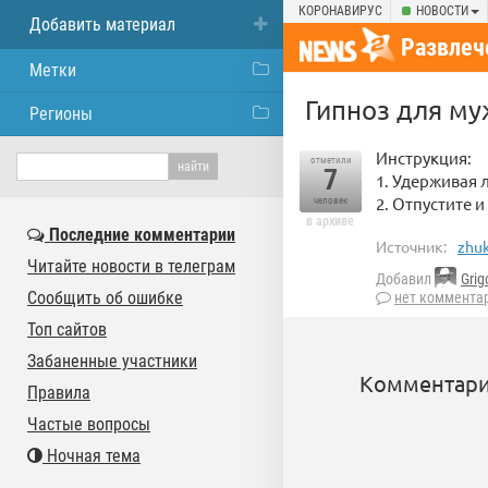
КОРОНАВИРУС
НОВОСТИ
Добавить материал
Развлеч
Метки
Гипноз для м
Регионы
Инструкция:
отметили
7
1. Удерживая 
2. Отпустите 
человек
в архиве
Последние комментарии
Источник:
zhuk
Читайте новости в телеграм
Добавил
Grig
Сообщить об ошибке
нет коммента
Топ сайтов
Забаненные участники
Комментари
Правила
Частые вопросы
Ночная тема