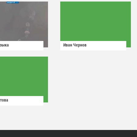
узыка
Иван Чернов
това