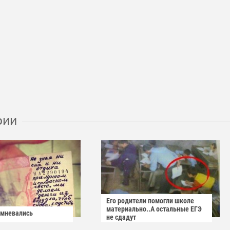
рии
Его родители помогли школе
материально..А остальные ЕГЭ
омневались
не сдадут