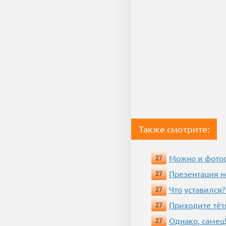
Также смотрите:
Можно и фотос
27
Презентация 
27
Что уставился?
27
Приходите тёт
27
Однако, самец!
27