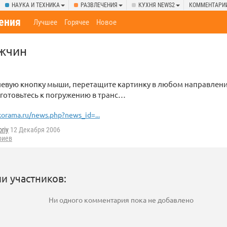
НАУКА И ТЕХНИКА
РАЗВЛЕЧЕНИЯ
КУХНЯ NEWS2
КОММЕНТАРИ
ения
Лучшее
Горячее
Новое
ужчин
левую кнопку мыши, перетащите картинку в любом направлен
и готовьтесь к погружению в транс…
orama.ru/news.php?news_id=...
oriy
12 Декабря 2006
риев
и участников:
Ни одного комментария пока не добавлено