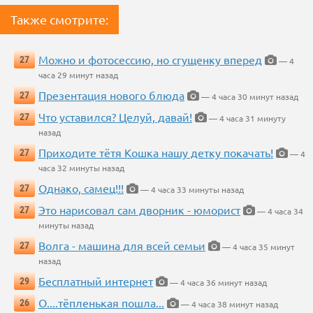
Также смотрите:
Можно и фотосессию, но сгущенку вперед
27
— 4
часа 29 минут назад
Презентация нового блюда
27
— 4 часа 30 минут назад
Что уставился? Целуй, давай!
27
— 4 часа 31 минуту
назад
Приходите тётя Кошка нашу детку покачать!
27
— 4
часа 32 минуты назад
Однако, самец!!!
27
— 4 часа 33 минуты назад
Это нарисовал сам дворник - юморист
27
— 4 часа 34
минуты назад
Волга - машина для всей семьи
27
— 4 часа 35 минут
назад
Бесплатный интернет
29
— 4 часа 36 минут назад
О....тёпленькая пошла...
26
— 4 часа 38 минут назад