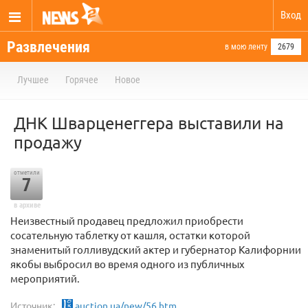
Вход
Развлечения
в мою ленту
2679
Лучшее
Горячее
Новое
ДНК Шварценеггера выставили на
продажу
отметили
7
в архиве
Неизвестный продавец предложил приобрести
сосательную таблетку от кашля, остатки которой
знаменитый голливудский актер и губернатор Калифорнии
якобы выбросил во время одного из публичных
мероприятий.
Источник:
auction.ua/new/56.htm