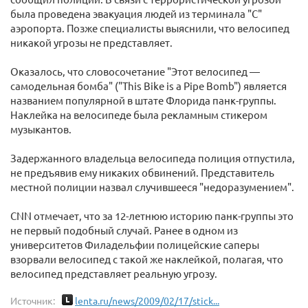
была проведена эвакуация людей из терминала "С"
аэропорта. Позже специалисты выяснили, что велосипед
никакой угрозы не представляет.
Оказалось, что словосочетание "Этот велосипед —
самодельная бомба" ("This Bike is a Pipe Bomb") является
названием популярной в штате Флорида панк-группы.
Наклейка на велосипеде была рекламным стикером
музыкантов.
Задержанного владельца велосипеда полиция отпустила,
не предъявив ему никаких обвинений. Представитель
местной полиции назвал случившееся "недоразумением".
CNN отмечает, что за 12-летнюю историю панк-группы это
не первый подобный случай. Ранее в одном из
университетов Филадельфии полицейские саперы
взорвали велосипед с такой же наклейкой, полагая, что
велосипед представляет реальную угрозу.
Источник:
lenta.ru/news/2009/02/17/stick...