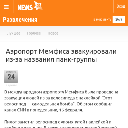
Вход
Развлечения
в мою ленту
2679
Лучшее
Горячее
Новое
Аэропорт Мемфиса эвакуировали
из-за названия панк-группы
отметили
24
в архиве
В международном аэропорту Мемфиса была проведена
эвакуация людей из-за велосипеда с наклейкой "Этот
велосипед — самодельная бомба". Об этом сообщил
канал CNN в понедельник, 16 февраля.
Пилот заметил велосипед с упомянутой наклейкой и
сообщил полиции. В связи с террористической угрозой