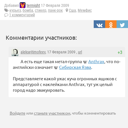
Добавил
terrnight
17 Февраля 2009
курьез
,
бомба
,
стикер
,
панк-рок
Сша
,
Мемфис
1 комментарий
Комментарии участников:
aleksejtimofeev
, 17 Февраля 2009 ,
url
+3
А есть еще такая метал-группа
Anthrax
, что по-
английски означает
Сибирская Язва
.
Представляете какой ужас куча огромных ящиков с
аппаратурой с наклейками Anthrax, тут уж целый
город надо эвакуировать.
Войдите
или
станьте участником
, чтобы комментировать