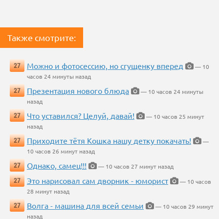
Также смотрите:
Можно и фотосессию, но сгущенку вперед
27
— 10
часов 24 минуты назад
Презентация нового блюда
27
— 10 часов 24 минуты
назад
Что уставился? Целуй, давай!
27
— 10 часов 25 минут
назад
Приходите тётя Кошка нашу детку покачать!
27
—
10 часов 26 минут назад
Однако, самец!!!
27
— 10 часов 27 минут назад
Это нарисовал сам дворник - юморист
27
— 10 часов
28 минут назад
Волга - машина для всей семьи
27
— 10 часов 29 минут
назад