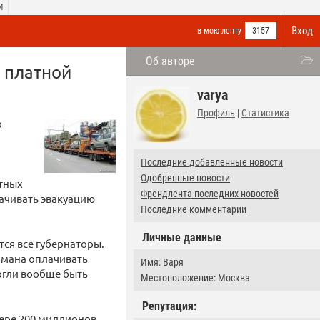
И
Вход
в мою ленту
3157
Об авторе
 платной
varya
Профиль
|
Статистика
о
Последние добавленные новости
Одобренные новости
ртных
Френдлента последних новостей
ачивать эвакуацию
Последние комментарии
Личные данные
ся все губернаторы.
рмана оплачивать
Имя: Варя
огли вообще быть
Местоположение: Москва
Репутация:
мере 200 миллионов