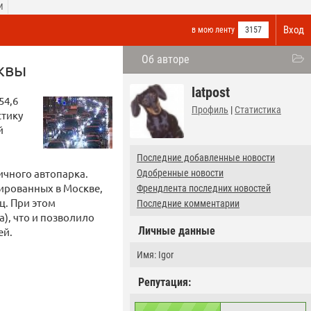
И
Вход
в мою ленту
3157
Об авторе
квы
latpost
54,6
Профиль
|
Статистика
стику
й
Последние добавленные новости
ичного автопарка.
Одобренные новости
ированных в Москве,
Френдлента последних новостей
ц. При этом
Последние комментарии
а), что и позволило
Личные данные
ей.
Имя: Igor
Репутация: