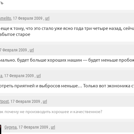
ть
amelito
, 17 Февраля 2009 ,
url
 еще к тому, что это стало уже ясно года три четыре назад, сей
абытое старое
17 Февраля 2009 ,
url
мально. будет больше хороших машин — будет меньше пробо
na
, 17 Февраля 2009 ,
url
отреть приятней и выбросов меньше… Только вот экономика ст
atpost
, 17 Февраля 2009 ,
url
ак почему не производить хорошее и качественное?
Gygyna
, 17 Февраля 2009 ,
url