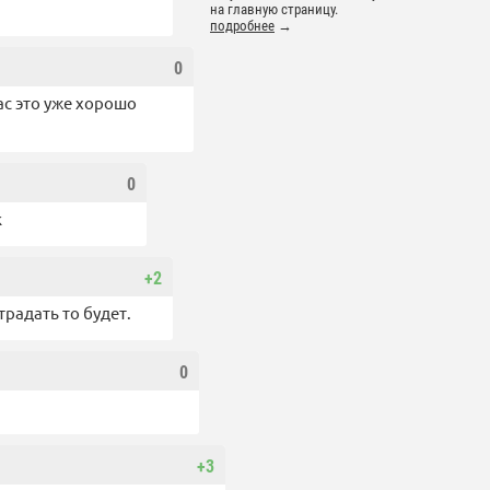
на главную страницу.
подробнее
→
0
час это уже хорошо
0
к
+2
радать то будет.
0
+3