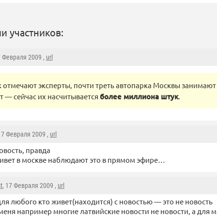
и участников:
7 Февраля 2009 ,
url
к отмечают эксперты, почти треть автопарка Москвы занимаю
ет — сейчас их насчитывается
более миллиона штук
.
 17 Февраля 2009 ,
url
новость, правда
живет в москве наблюдают это в прямом эфире…
t
, 17 Февраля 2009 ,
url
для любого кто живет(находится) с новостью — это не новость
меня например многие латвийские новости не новости, а для мн