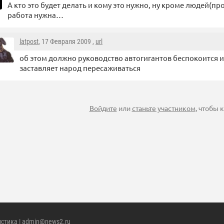
А кто это будет делать и кому это нужно, ну кроме людей(п
работа нужна…
latpost
, 17 Февраля 2009 ,
url
об этом должно руководство автогигантов беспокоится 
заставляет народ пересаживаться
Войдите
или
станьте участником
, чтобы
истика
| admin@news2.ru