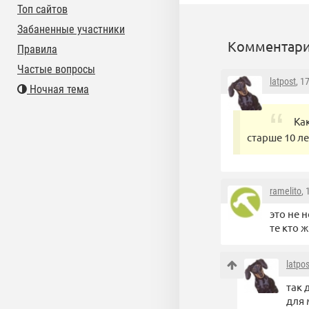
Топ сайтов
Забаненные участники
Комментари
Правила
Частые вопросы
latpost
, 1
Ночная тема
Ка
старше 10 л
ramelito
,
это не 
те кто 
latpos
так 
для 