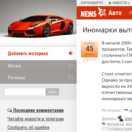
КОРОНАВИРУС
НОВОСТИ
Авто
Л
Иномарки выт
В начале 2009
отметили
45
процентов. Та
Добавить материал
столичного Г
человек
в архиве
достигло 3 ми
Метки
Стоит отметит
Регионы
Однако за пр
выросло на 33
отечественных
иномаркам за
Источник:
a
Последние комментарии
Читайте новости в телеграм
Добавил
latp
иномарки
,
ма
Сообщить об ошибке
9 комментари