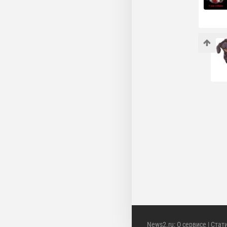
News2.ru
:
О сервисе
|
Стат