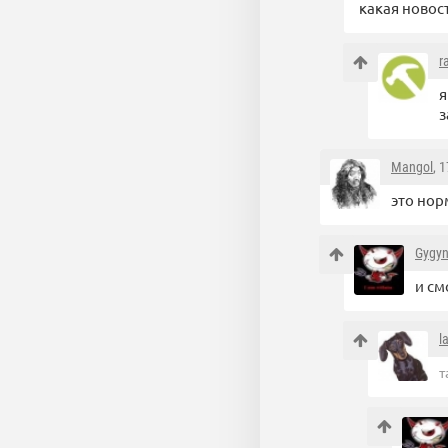
какая новос
r
я
з
Mangol
, 
это нор
Gygy
и см
l
т