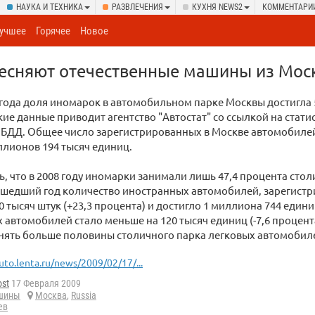
НАУКА И ТЕХНИКА
РАЗВЛЕЧЕНИЯ
КУХНЯ NEWS2
КОММЕНТАРИ
учшее
Горячее
Новое
есняют отечественные машины из Мос
 года доля иномарок в автомобильном парке Москвы достигла 
кие данные приводит агентство "Автостат" со ссылкой на стати
ИБДД. Общее число зарегистрированных в Москве автомобиле
ллионов 194 тысяч единиц.
ь, что в 2008 году иномарки занимали лишь 47,4 процента стол
ошедший год количество иностранных автомобилей, зарегистр
0 тысяч штук (+23,3 процента) и достигло 1 миллиона 744 едини
 автомобилей стало меньше на 120 тысяч единиц (-7,6 процент
нять больше половины столичного парка легковых автомобил
uto.lenta.ru/news/2009/02/17/...
ost
17 Февраля 2009
шины
Москва
,
Russia
ев