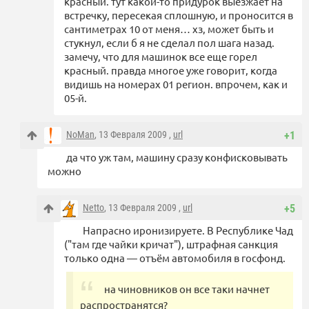
красный. тут какой-то придурок выезжает на
встречку, пересекая сплошную, и проносится в
сантиметрах 10 от меня… хз, может быть и
стукнул, если б я не сделал пол шага назад.
замечу, что для машинок все еще горел
красный. правда многое уже говорит, когда
видишь на номерах 01 регион. впрочем, как и
05-й.
NoMan
, 13 Февраля 2009 ,
url
+1
да что уж там, машину сразу конфисковывать
можно
Netto
, 13 Февраля 2009 ,
url
+5
Напрасно иронизируете. В Республике Чад
("там где чайки кричат"), штрафная санкция
только одна — отъём автомобиля в госфонд.
на чиновников он все таки начнет
распространятся?