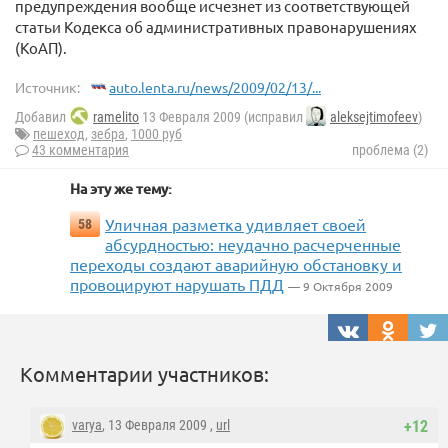
предупреждения вообще исчезнет из соответствующей
статьи Кодекса об административных правонарушениях
(КоАП).
Источник:
auto.lenta.ru/news/2009/02/13/...
Добавил
ramelito
13 Февраля 2009 (исправил
aleksejtimofeev
)
пешеход
,
зебра
,
1000 руб
43 комментария
проблема (2)
На эту же тему:
Уличная разметка удивляет своей
58
абсурдностью: неудачно расчерченные
переходы создают аварийную обстановку и
провоцируют нарушать ПДД
— 9 Октября 2009
Комментарии участников:
varya
, 13 Февраля 2009 ,
url
+12