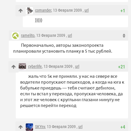
comander
, 13 Февраля 2009 ,
url
+1
)))))
ramelito
, 13 Февраля 2009 ,
url
0
Первоначально, авторы законопроекта
планировали установить планку в 5 тыс рублей.
cyberlife
, 13 Февраля 2009 ,
url
+21
жаль что 5к не приняли. у нас на севере все
водители пропускают пешеходов, а когда на юга к
бабульке приедешь — тебя считают дебилом,
если ты встал у перехода, пропуская человека, да
и этот же человек с круглыми глазами минуту не
решается перейти переход
SKYnv
, 13 Февраля 2009 ,
url
+4