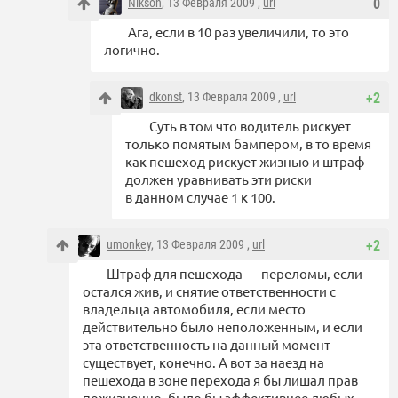
Nikson
, 13 Февраля 2009 ,
url
0
Ага, если в 10 раз увеличили, то это
логично.
dkonst
, 13 Февраля 2009 ,
url
+2
Суть в том что водитель рискует
только помятым бампером, в то время
как пешеход рискует жизнью и штраф
должен уравнивать эти риски
в данном случае 1 к 100.
umonkey
, 13 Февраля 2009 ,
url
+2
Штраф для пешехода — переломы, если
остался жив, и снятие ответственности с
владельца автомобиля, если место
действительно было неположенным, и если
эта ответственность на данный момент
существует, конечно. А вот за наезд на
пешехода в зоне перехода я бы лишал прав
пожизненно, было бы эффективнее любых