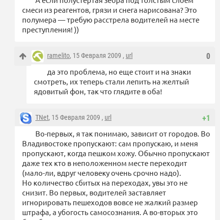
смеси из реагентов, грязи и снега нарисована? Это
полумера — требую расстрела водителей на месте
преступления! ))
ramelito
, 15 Февраля 2009 ,
url
0
да это проблема, но еще стоит и на знаки
смотреть, их теперь стали лепить на желтый
ядовитый фон, так что глядите в оба!
TNet
, 15 Февраля 2009 ,
url
+1
Во-первых, я так понимаю, зависит от городов. Во
Владивостоке пропускают: сам пропускаю, и меня
пропускают, когда пешком хожу. Обычно пропускают
даже тех кто в неположенном месте переходит
(мало-ли, вдруг человеку очень срочно надо).
Но количество сбитых на переходах, увы это не
снизит. Во первых, водителей заставляет
игнорировать пешеходов вовсе не жалкий размер
штрафа, а убогость самосознания. А во-вторых это