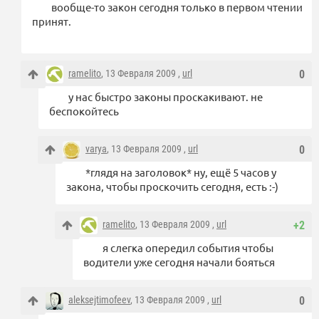
вообще-то закон сегодня только в первом чтении
принят.
ramelito
, 13 Февраля 2009 ,
url
0
у нас быстро законы проскакивают. не
беспокойтесь
varya
, 13 Февраля 2009 ,
url
0
*глядя на заголовок* ну, ещё 5 часов у
закона, чтобы проскочить сегодня, есть :-)
ramelito
, 13 Февраля 2009 ,
url
+2
я слегка опередил события чтобы
водители уже сегодня начали бояться
aleksejtimofeev
, 13 Февраля 2009 ,
url
0