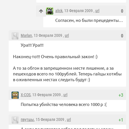
alick
, 13 Февраля 2009 ,
url
0
Согласен, но были прецеденты…
Marlan
, 13 Февраля 2009 ,
url
0
Ура!!! Ура!!!
Наконец-то!!! Очень правильный закон! :)
А то за обгон в запрещенном месте лишение, а за
пешеходов всего по 100рублей. Теперь гайцы хотябы
в оживленных местах следить будут :)
X-COS
, 13 Февраля 2009 ,
url
+3
Попытка убийства человека всего 1000 р :(
пвутшы
, 15 Февраля 2009 ,
url
+1
А если полустертая зебра под толстым слоем