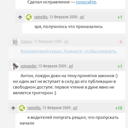
Сделал исправление —
голосуйте
.
ramelito
, 13 Февраля 2009 ,
url
+1
зря, получилось что примазались
Лиман
, 13 Февраля 2009 ,
url
-6
Комментарий скрыт. Нажмите, чтобы показать.
comander
, 13 Февраля 2009 ,
url
+1
Антон, покури доки на тему принятия законов :)
ни один акт не вступает в силу до его публикации в
свободном доступе. первое чтение в думе явно не
является триггером :)
ramelito
, 13 Февраля 2009 ,
url
+10
я водителей попугать рещил, что пропускать
начали