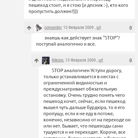
пешеход стоит, и я стою (и дпсник :-), кто кого
пропустить должен?)))
comander
, 13 Февраля 2009 ,
url
0
знаешь как действует знак "STOP"?
поступай аналогично и все.
Nikson
, 13 Февраля 2009 ,
url
0
STOP аналогичен Уступи дорогу,
только устанавливается в местах с
ограниченной видимостью и
преждусматривает обязательную
остановку. Очень трудно понять чего
пешеход хочет, сейчас, если пешеход
вышел чуть дальше бурдюра, то я его
пропущу, если я не еду в потоке,
конечно, независимо от на переходе он
или нет. Бывает, что пешеходы сами
тушуются и не переходят. Короче, все
запутанно, будем смотреть в будущее.