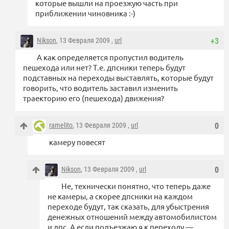
которые вышли на проезжую часть при
приближении чиновника :-)
Nikson
, 13 Февраля 2009 ,
url
+3
А как определяется пропустил водитель
пешехода или нет? Т.е. дпсники теперь будут
подставных на переходы выставлять, которые будут
говорить, что водитель заставил изменить
траекторию его (пешехода) движения?
ramelito
, 13 Февраля 2009 ,
url
0
камеру повесят
Nikson
, 13 Февраля 2009 ,
url
0
Не, технически понятно, что теперь даже
не камеры, а скорее дпсники на каждом
переходе будут, так сказать, для убыстрения
денежных отношений между автомобилистом
и дпс. А если подъезжаю я к переходу —