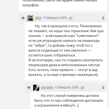
штрафов.
alick
, 13 Февраля 2009 ,
url
0
Ну, так в принципе и есть. Пожизненно
не лишают, но кары там серьезные. Как щас
помню — в автошколе нам "советовали":
если уж угораздило наехать на пешехода
на "зебре", то добавь газку, чтоб тот с
капота подальше от нее свалился —
остается шанс отбрехаться.
Я не агитирую, сам-то стараюсь пропускать
пешеходов даже в неположенных местах
(что, кстати, тоже чревато — могут в зад
въехать, а ты еще и виноват окажешься).
umonkey
, 13 Февраля 2009 ,
url
0
На этот случай наверняка должно
быть что-то про соблюдение дистанции
и ограничение в 60км/ч. ;)