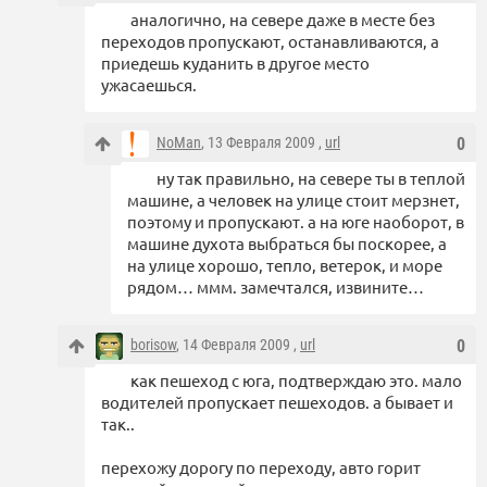
аналогично, на севере даже в месте без
переходов пропускают, останавливаются, а
приедешь куданить в другое место
ужасаешься.
NoMan
, 13 Февраля 2009 ,
url
0
ну так правильно, на севере ты в теплой
машине, а человек на улице стоит мерзнет,
поэтому и пропускают. а на юге наоборот, в
машине духота выбраться бы поскорее, а
на улице хорошо, тепло, ветерок, и море
рядом… ммм. замечтался, извините…
borisow
, 14 Февраля 2009 ,
url
0
как пешеход с юга, подтверждаю это. мало
водителей пропускает пешеходов. а бывает и
так..
перехожу дорогу по переходу, авто горит