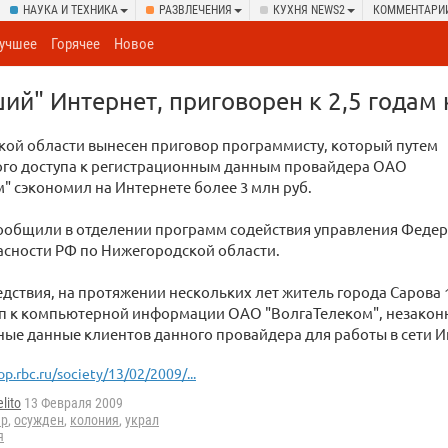
НАУКА И ТЕХНИКА
РАЗВЛЕЧЕНИЯ
КУХНЯ NEWS2
КОММЕНТАРИ
учшее
Горячее
Новое
ший" Интернет, приговорен к 2,5 годам
кой области вынесен приговор программисту, который путем
го доступа к регистрационным данным провайдера ОАО
" сэкономил на Интернете более 3 млн руб.
сообщили в отделении программ содействия управления Феде
асности РФ по Нижегородской области.
дствия, на протяжении нескольких лет житель города Сарова 
уп к компьютерной информации ОАО "ВолгаТелеком", незакон
ые данные клиентов данного провайдера для работы в сети И
op.rbc.ru/society/13/02/2009/...
lito
13 Февраля 2009
ер
,
осужден
,
колония
,
украл
я