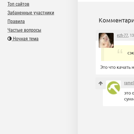
Топ сайтов
Забаненные участники
Комментари
Правила
Частые вопросы
ezh-77
, 1
Ночная тема
сэ
Это что качать 
ramel
это 
сумм