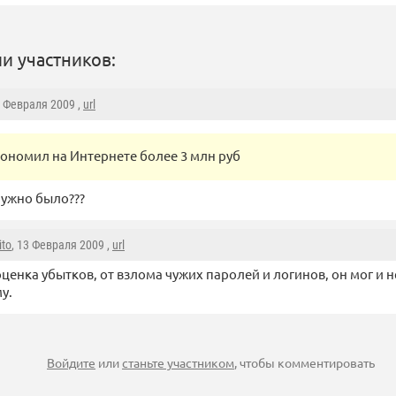
и участников:
3 Февраля 2009 ,
url
кономил на Интернете более 3 млн руб
нужно было???
ito
, 13 Февраля 2009 ,
url
оценка убытков, от взлома чужих паролей и логинов, он мог и н
у.
Войдите
или
станьте участником
, чтобы комментировать