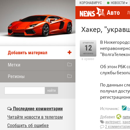
КОРОНАВИРУС
НОВОСТИ
Авто
Л
Хакер, "украв
В Нижегородс
отметили
12
неправомерно
Добавить материал
"ВолгаТелеком
человека
в архиве
Метки
Об этом РБК 
службы безоп
Регионы
По данным сле
получал дост
регистрационн
Источник:
t
Последние комментарии
Читайте новости в телеграм
Добавил
rame
интернет
,
хак
Сообщить об ошибке
2 комментари