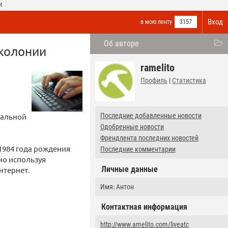
И
Вход
в мою ленту
3157
Об авторе
 колонии
ramelito
Профиль
|
Статистика
ральной
Последние добавленные новости
Одобренные новости
Френдлента последних новостей
1984 года рождения
Последние комментарии
но используя
Личные данные
нтернет.
Имя: Антон
Контактная информация
http://www.amelito.com/liveatc