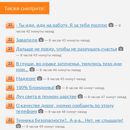
Также смотрите:
- Ты иди, иди на работу. Я за тебя посплю
22
— 8
часов 42 минуты назад
Завалили
22
— 8 часов 43 минуты назад
Дальше не поеду, чтобы не разрушать счастья
23
— 8 часов 43 минуты назад
В глуши, во мраке заточенья, тянулись тихо дни
23
мои...
— 8 часов 44 минуты назад
Маджонг
22
— 8 часов 45 минут назад
100% блондинка!
22
— 8 часов 46 минут назад
Луч света в темном царстве
22
— 8 часов 47 минут назад
О качестве дорог, можно сообщить по этому
22
телефону
— 8 часов 48 минут назад
Техника безопасности?.. А-а-а... Нет, не слышали!
22
— 8 часов 49 минут назад