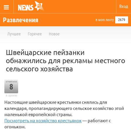
Вход
Развлечения
в мою ленту
2679
Лучшее
Горячее
Новое
Швейцарские пейзанки
обнажились для рекламы местного
сельского хозяйства
отметили
8
в архиве
Настоящие швейцарские крестьянки снялись для
календаря, пропагандирующего сельское хозяйство этой
маленькой европейской страны.
Посмотреть на хозяйство крестьянок
— работают с
огоньком.