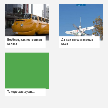
Весёлая, какчественная
Да иди ты сам знаешь
какаха
куда
Таксую для души...