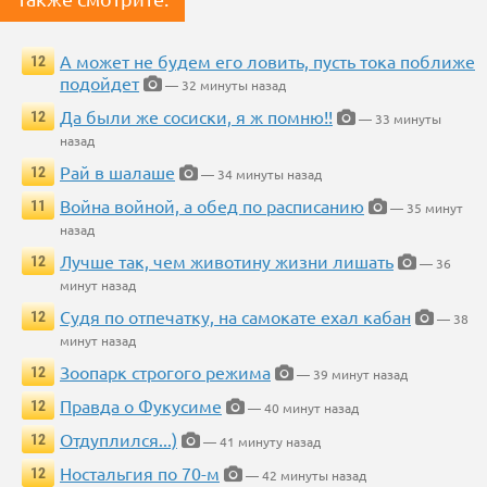
А может не будем его ловить, пусть тока поближе
12
подойдет
— 32 минуты назад
Да были же сосиски, я ж помню!!
12
— 33 минуты
назад
Рай в шалаше
12
— 34 минуты назад
Война войной, а обед по расписанию
11
— 35 минут
назад
Лучше так, чем животину жизни лишать
12
— 36
минут назад
Судя по отпечатку, на самокате ехал кабан
12
— 38
минут назад
Зоопарк строгого режима
12
— 39 минут назад
Правда о Фукусиме
12
— 40 минут назад
Отдуплился...)
12
— 41 минуту назад
Ностальгия по 70-м
12
— 42 минуты назад