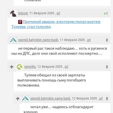
latpost
, 11 Февраля 2009 ,
url
+1
Причиной аварии, в которую попал кортеж
Тулеева, стал гололед
openid.batyrshin.name-bash
, 11 Февраля 2009 ,
url
0
не первый рас такое наблюдаю… хоть и ругаемся
мы на ДПС, долг они свой исполняют посмертно…
ramelito
, 12 Февраля 2009 ,
url
0
Тулеев обещал из своей зарплаты
выплачивать помощь сыну погибшего
полковника.
openid.batyrshin.name-bash
, 12 Февраля 2009 ,
url
0
читал уже… надеюсь отблагодарит
хорошо