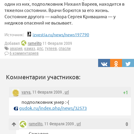
один из них, подполковник Михаил Вареев, находится в
тяжелом состоянии. Врачи борются за его жизнь.
Состояние другого — майора Сергея Кривашина — у
медиков опасений не вызывает.
Источник:
izvestia.ru/news/news197790
Добавил
ramelito
11 Февраля 2009
авария
,
камаз
,
дпс
,
тулеев
,
спасли
6 комментариев
Комментарии участников:
varya
, 11 Февраля 2009 ,
url
+1
подполковник умер :-(
gudok.ru/index.php/news/32573
ramelito
, 11 Февраля 2009 ,
url
0
Сожалею