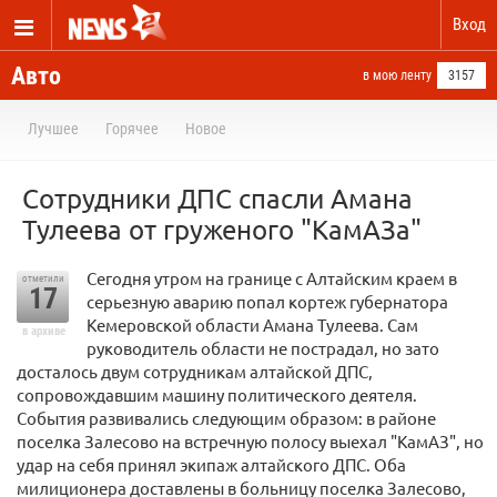
Вход
Авто
в мою ленту
3157
Лучшее
Горячее
Новое
Сотрудники ДПС спасли Амана
Тулеева от груженого "КамАЗа"
Сегодня утром на границе с Алтайским краем в
отметили
17
серьезную аварию попал кортеж губернатора
Кемеровской области Амана Тулеева. Сам
в архиве
руководитель области не пострадал, но зато
досталось двум сотрудникам алтайской ДПС,
сопровождавшим машину политического деятеля.
События развивались следующим образом: в районе
поселка Залесово на встречную полосу выехал "КамАЗ", но
удар на себя принял экипаж алтайского ДПС. Оба
милиционера доставлены в больницу поселка Залесово,