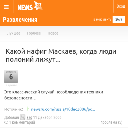
Вход
Развлечения
в мою ленту
2679
Лучшее
Горячее
Новое
Какой нафиг Маскаев, когда люди
полоний лижут...
отметили
6
в архиве
Это классический случай несоблюдения техники
безопасности…
Источник:
newsru.com/russia/10dec2006/po...
Добавил
asd
11 Декабря 2006
1 комментарий
проблема (5)