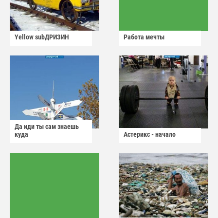
Yellow subДРИЗИН
Работа мечты
Да иди ты сам знаешь
куда
Астерикс - начало