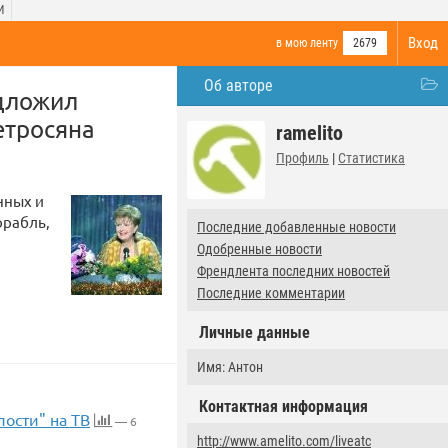
И
Вход
в мою ленту
2679
Об авторе
дложил
етросяна
ramelito
Профиль
|
Статистика
нных и
орабль,
Последние добавленные новости
Одобренные новости
Френдлента последних новостей
Последние комментарии
Личные данные
Имя: Антон
Контактная информация
лости" на ТВ
— 6
http://www.amelito.com/liveatc