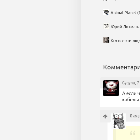
Animal Planet (1
Юрий Лотман. Н
Кто все эти люд
Комментари
Gygyna
, 
А если 
кабельн
Лима