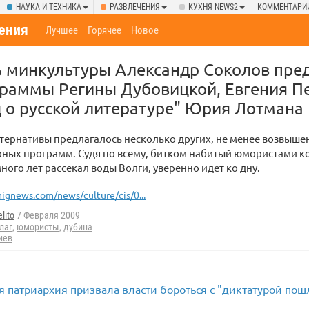
НАУКА И ТЕХНИКА
РАЗВЛЕЧЕНИЯ
КУХНЯ NEWS2
КОММЕНТАРИ
ения
Лучшее
Горячее
Новое
ь минкультуры Александр Соколов пре
граммы Регины Дубовицкой, Евгения П
 о русской литературе" Юрия Лотмана
ьтернативы предлагалось несколько других, не менее возвыше
ных программ. Судя по всему, битком набитый юмористами к
ного лет рассекал воды Волги, уверенно идет ко дну.
ignews.com/news/culture/cis/0...
lito
7 Февраля 2009
лаг
,
юмористы
,
дубина
иев
 патриархия призвала власти бороться с "диктатурой пош