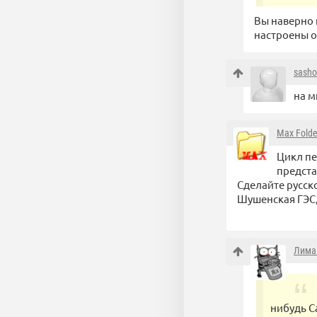
Вы наверно 
настроены о
sash
на м
Max Folde
Цикл пе
предста
Сделайте русско
Шушенская ГЭС
Лима
нибудь С