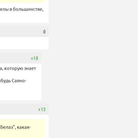
челы в большинстве,
0
+18
а, которую знает
ибудь Саяно-
+13
Белаз", какая-