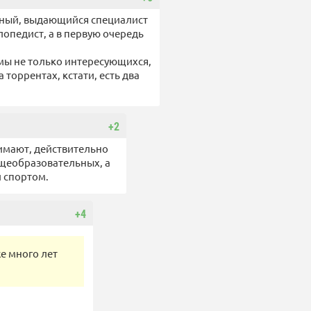
йный, выдающийся специалист
лопедист, а в первую очередь
умы не только интересующихся,
торрентах, кстати, есть два
+2
снимают, действительно
бщеобразовательных, а
и спортом.
+4
е много лет