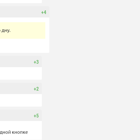
+4
 дну.
+3
+2
+5
одной кнопке