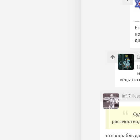
— 
Ег
но
д
f
Н
и
ведь это
inf
, 7 Фев
Су
рассекал вод
этот корабль д