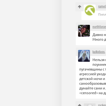
ramel
Пипл
northforce
Давно н
Много д
kalkidass
,
Нельзя 
поумнеет
пугачевщины с 
агрессией уход
детской мочи и
самообразовыва
думайте сами и
<censored> на д
rocker