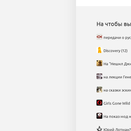
На чтобы вы
передачи о рус
Discovery (12)
На "Нешнл Джи
на лекции Гене
на сказки эски
Girls Gone Wild 
На показ мод ни
Юрий Лотман? 