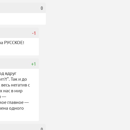
0
-1
на РУССКОЕ!
+1
од вдруг
т?!". Так и до
весь негатив с
х нас в мир
и —
амое главное —
мена одного
0