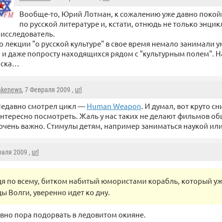
Вообще-то, Юрий Лотман, к сожалению уже давно поко
по русской литературе и, кстати, отнюдь не только энцик
исследователь.
о лекции "о русской культуре" в свое время немало занимали 
 и даже попросту находящихся рядом с "культурным полем". На 
иска…
akenews
, 7 Февраля 2009 ,
url
едавно смотрел цикл —
Human Weapon
. И думал, вот круто 
нтересно посмотреть. Жаль у нас таких не делают фильмов о
 очень важно. Стимулы детям, например заниматься наукой ил
раля 2009 ,
url
дя по всему, битком набитый юмористами корабль, который уж
ы Волги, уверенно идет ко дну.
авно пора подорвать в ледовитом окияне.