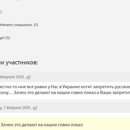
)
ичего смешного. (1)
и? (1)
и участников:
7 Февраля 2009 ,
url
честно то мне все равно у Нас в Украине хотят запретить русски
ому… Зачем это делают на наших говно показ и Ваши запрети
н
, 7 Февраля 2009 ,
url
Зачем это делают на наших говно показ