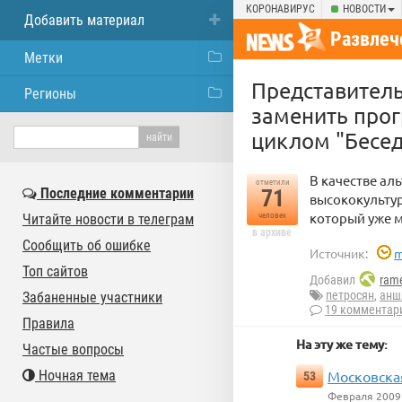
КОРОНАВИРУС
НОВОСТИ
Добавить материал
Развлеч
Метки
Представител
Регионы
заменить про
циклом "Бесед
В качестве ал
отметили
Последние комментарии
71
высококультур
который уже м
Читайте новости в телеграм
человек
в архиве
Сообщить об ошибке
Источник:
m
Топ сайтов
Добавил
rame
петросян
,
анш
Забаненные участники
19 комментар
Правила
На эту же тему:
Частые вопросы
Ночная тема
Московская
53
Февраля 2009