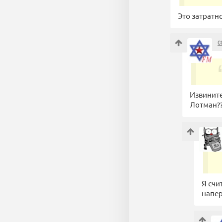
Это затратно
c
Извините
Лотман???
Я счи
напер