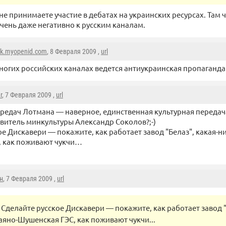
не принимаете участие в дебатах на украинских ресурсах. Там 
чень даже негативно к русским каналам.
ok.myopenid.com
, 8 Февраля 2009 ,
url
ногих российских каналах ведется антиукраинская пропаганда
r
, 7 Февраля 2009 ,
url
редач Лотмана — наверное, единственная культурная передач
витель минкультуры Александр Соколов?;-)
е Дискавери — покажите, как работает завод "Белаз", какая-н
, как поживают чукчи…
н
, 7 Февраля 2009 ,
url
Сделайте русское Дискавери — покажите, как работает завод "
аяно-Шушенская ГЭС, как поживают чукчи...