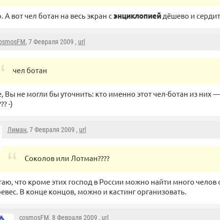
. А вот чел ботан на весь экран с
энциклопией
дёшево и сердито
osmosFM
, 7 Февраля 2009 ,
url
чел ботан
, Вы не могли бы уточнить: кто именно этот чел-ботан из них 
? -)
Лиман
, 7 Февраля 2009 ,
url
Соколов или Лотман????
таю, что кроме этих господ в России можно найти много челов
евес. В конце концов, можно и кастинг организовать.
cosmosFM
, 8 Февраля 2009 ,
url