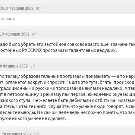
ito
, 8 Февраля 2009 ,
url
 хавает.
, 8 Февраля 2009 ,
url
адо было убрать это застойное совковое застоище и заменить
остойных РУССКИХ программ и талантлевых ведущих.
 8 Февраля 2009 ,
url
по телеку образовательные программы показывать — а то нар
, оглянется вокруг, и спросит: "а што это тута, б*ять, происходи
традиционными русскими топорами да вилами недалеко. А так 
ит в петросянщину и рекламу памперсов, ежедневно окунающи
 жидкого стула. Не желаете быть дебилами с отбитыми мозгам
йтесь, читайте книги, слушайте, что умные люди говорят, а с
 делайте выводы. На самом деле ведь несложно понять, что за
ругое никого умнее не сделает.
, 20 Февраля 2009 ,
url