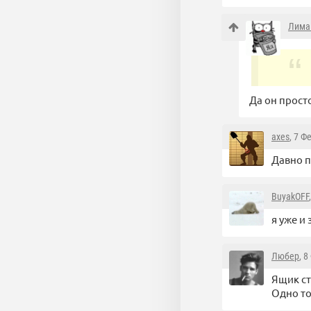
Лима
Да он просто
axes
, 7 Ф
Давно 
BuyakOFF
я уже и
Любер
, 
Ящик ст
Одно то