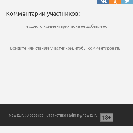
Комментарии участников:
Ни одного комментария пока не добавлено
Войдите
или
станьте участником
, чтобы комментировать
News2.ru
:
О сервисе
|
Статистика
| admin@news2.ru
18+