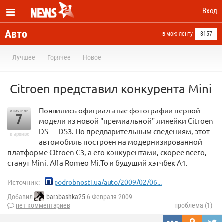
Вход
Авто
в мою ленту
3157
Лучшее
Горячее
Новое
Citroen представил конкурента Mini
Появились официальные фотографии первой
отметили
7
модели из новой "премиальной" линейки Citroen
DS — DS3. По предварительным сведениям, этот
в архиве
автомобиль построен на модернизированной
платформе Citroen C3, а его конкурентами, скорее всего,
станут Mini, Alfa Romeo Mi.To и будущий хэтчбек A1.
Источник:
podrobnosti.ua/auto/2009/02/06...
Добавил
barabashka25
6 Февраля 2009
нет комментариев
проблема (1)