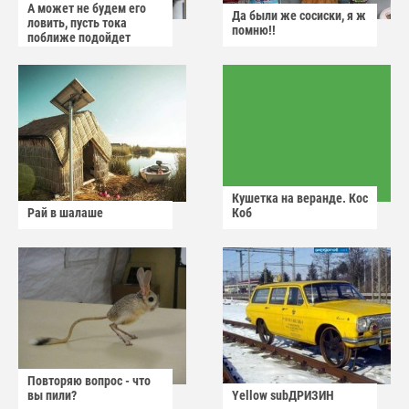
А может не будем его
Да были же сосиски, я ж
ловить, пусть тока
помню!!
поближе подойдет
Кушетка на веранде. Кос
Рай в шалаше
Коб
Повторяю вопрос - что
вы пили?
Yellow subДРИЗИН