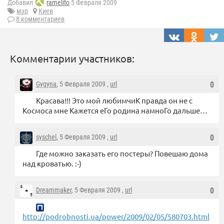
Добавил
ramelito
5 Февраля 2009
мэр
Киев
8 комментариев
Комментарии участников:
Gygyna
, 5 Февраля 2009 ,
url
0
Красава!!! Это мой любимчиК правда он не с
Космоса мне Кажется еГо родина намноГо дальше…
syschel
, 5 Февраля 2009 ,
url
0
Где можно заказать его постеры? Повешаю дома
над кроватью. :-)
Dreammaker
, 5 Февраля 2009 ,
url
0
http://podrobnosti.ua/power/2009/02/05/580703.html