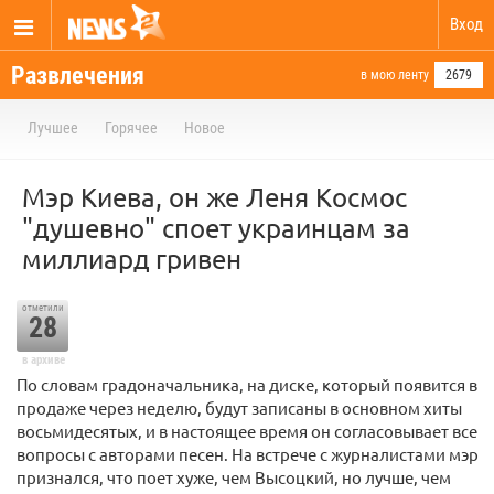
Вход
Развлечения
в мою ленту
2679
Лучшее
Горячее
Новое
Мэр Киева, он же Леня Космос
"душевно" споет украинцам за
миллиард гривен
отметили
28
в архиве
По словам градоначальника, на диске, который появится в
продаже через неделю, будут записаны в основном хиты
восьмидесятых, и в настоящее время он согласовывает все
вопросы с авторами песен. На встрече с журналистами мэр
признался, что поет хуже, чем Высоцкий, но лучше, чем