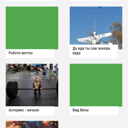
Да иди ты сам знаешь
Работа мечты
куда
Астерикс - начало
Вид Ялты