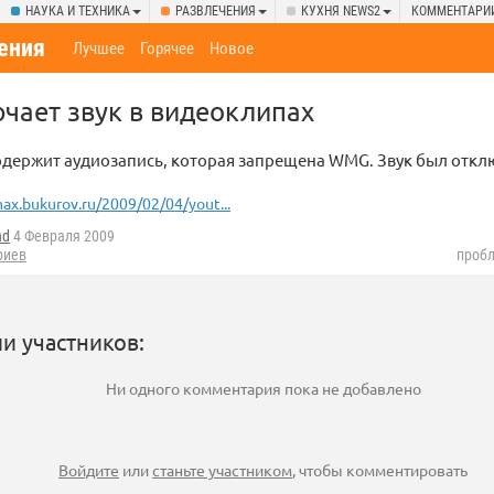
НАУКА И ТЕХНИКА
РАЗВЛЕЧЕНИЯ
КУХНЯ NEWS2
КОММЕНТАРИ
ения
Лучшее
Горячее
Новое
чает звук в видеоклипах
 содержит аудиозапись, которая запрещена WMG. Звук был отклю
ax.bukurov.ru/2009/02/04/yout...
nd
4 Февраля 2009
риев
пробл
и участников:
Ни одного комментария пока не добавлено
Войдите
или
станьте участником
, чтобы комментировать