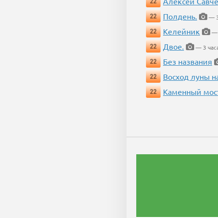
Алексей Савч
22
Полдень.
22
— 3
Келейник
22
— 
Двое.
22
— 3 час
Без названия
22
Восход луны н
22
Каменный мос
22