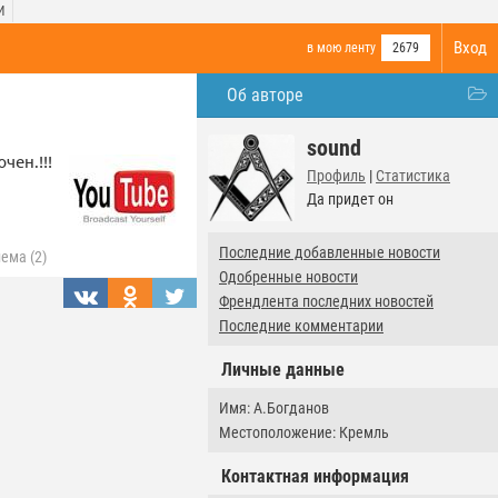
И
Вход
в мою ленту
2679
Об авторе
sound
чен.!!!
Профиль
|
Статистика
Да придет он
Последние добавленные новости
ема (2)
Одобренные новости
Френдлента последних новостей
Последние комментарии
Личные данные
Имя: А.Богданов
Местоположение: Кремль
Контактная информация