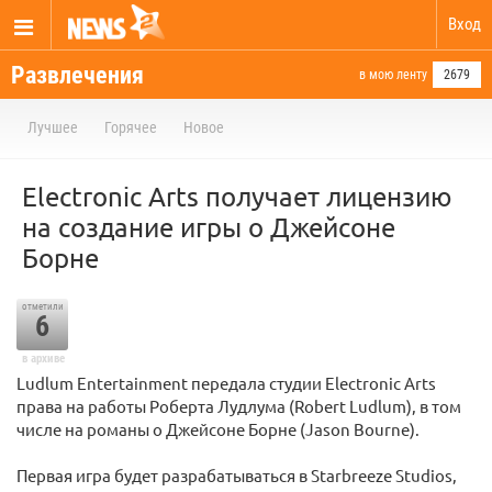
Вход
Развлечения
в мою ленту
2679
Лучшее
Горячее
Новое
Electronic Arts получает лицензию
на создание игры о Джейсоне
Борне
отметили
6
в архиве
Ludlum Entertainment передала студии Electronic Arts
права на работы Роберта Лудлума (Robert Ludlum), в том
числе на романы о Джейсоне Борне (Jason Bourne).
Первая игра будет разрабатываться в Starbreeze Studios,