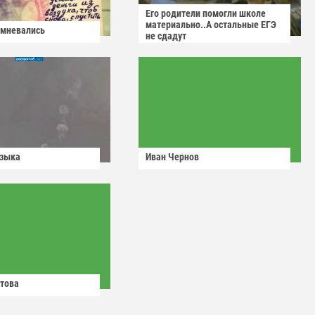
Его родители помогли школе
материально..А остальные ЕГЭ
омневались
не сдадут
узыка
Иван Чернов
това