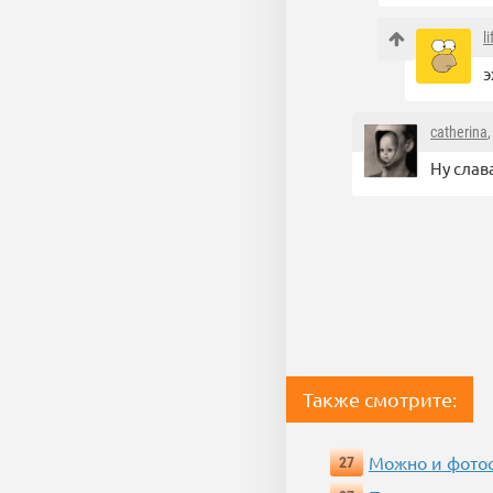
l
э
catherina
Ну слав
Также смотрите:
Можно и фотос
27