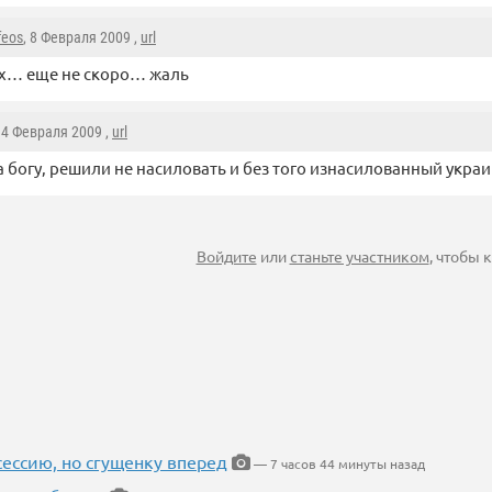
ifeos
, 8 Февраля 2009 ,
url
х… еще не скоро… жаль
, 4 Февраля 2009 ,
url
а богу, решили не насиловать и без того изнасилованный укра
Войдите
или
станьте участником
, чтобы
ессию, но сгущенку вперед
— 7 часов 44 минуты назад