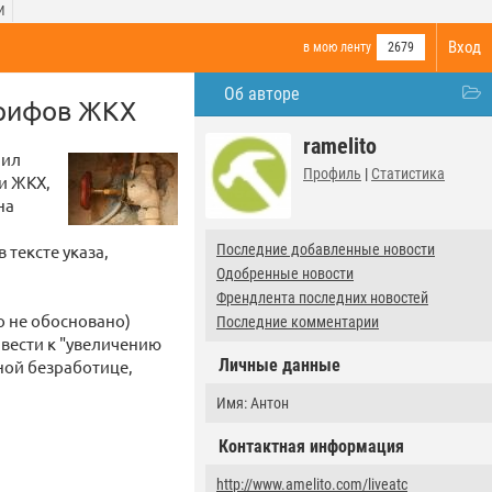
И
Вход
в мою ленту
2679
Об авторе
арифов ЖКХ
ramelito
нил
Профиль
|
Статистика
и ЖКХ,
на
 тексте указа,
Последние добавленные новости
Одобренные новости
Френдлента последних новостей
о не обосновано)
Последние комментарии
вести к "увеличению
Личные данные
ной безработице,
Имя: Антон
Контактная информация
http://www.amelito.com/liveatc