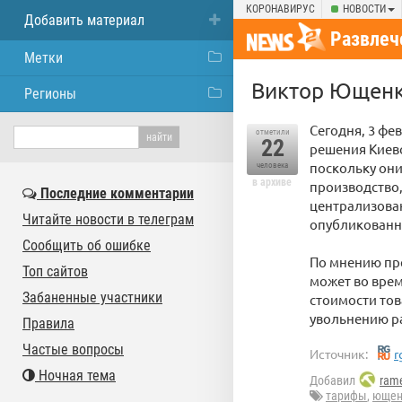
КОРОНАВИРУС
НОВОСТИ
Добавить материал
Развлеч
Метки
Виктор Ющенк
Регионы
Сегодня, 3 фе
отметили
22
решения Киев
поскольку он
человека
в архиве
производство,
Последние комментарии
централизован
Читайте новости в телеграм
опубликованно
Сообщить об ошибке
По мнению пре
Топ сайтов
может во врем
Забаненные участники
стоимости тов
увольнению р
Правила
Частые вопросы
Источник:
r
Ночная тема
Добавил
rame
тарифы
,
ющен