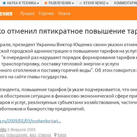
НАУКА И ТЕХНИКА
РАЗВЛЕЧЕНИЯ
КУХНЯ NEWS2
КОММЕНТАРИ
ения
Лучшее
Горячее
Новое
о отменил пятикратное повышение т
враля, президент Украины Виктор Ющенко своим указом отме
ской городской администрации о повышении тарифов на услуг
и "в очередной раз нарушают порядок формирования тарифов 
 транспортировку, поставку тепловой энергии и услуги
ного отопления и поставку горячей воды". Об этом говорится в
го на сайте главы государства.
зидента, повышение тарифов (в указе подчеркивается, что он
я обострения ситуации в финансово-экономической сфере при
аров и услуг, реализуемых субъектами хозяйствования, частич
аботников и банкротству предприятий.
g.ru/2009/02/03/yushenko-tari...
lito
3 Февраля 2009
ко
,
повышение
,
жкх
,
отмена
Киев