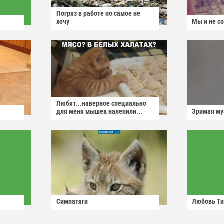
Погряз в работе по самое не
хочу
Мы и не с
Любят...наверное специально
для меня мышек налепили...
Зримая м
Симпатяги
Любовь Ти