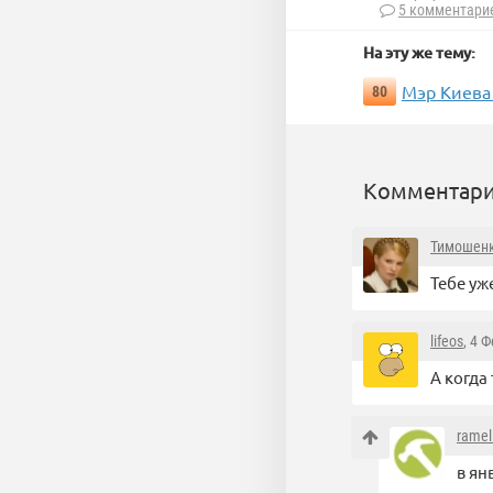
5 комментари
На эту же тему:
Мэр Киева 
80
Комментари
Тимошен
Тебе уж
lifeos
, 4 
А когда
ramel
в ян