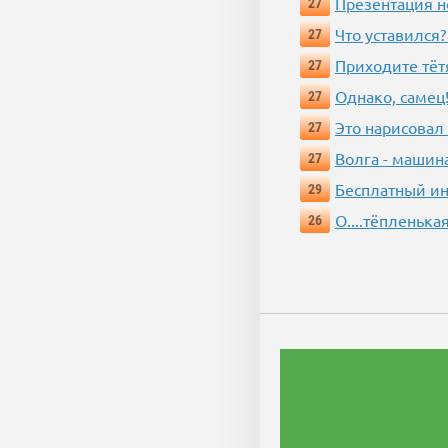
Презентация 
27
Что уставился?
27
Приходите тёт
27
Однако, самец!
27
Это нарисовал
27
Волга - машин
27
Бесплатный ин
29
О....тёпленькая
26