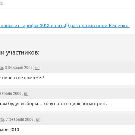
ев
повысит тарифы ЖКХ в пять(!) раз против воли Ющенко.
— 
и участников:
ко
, 3 Февраля 2009 ,
url
е ничего не поможет!
Февраля 2009 ,
url
 там будут выборы… хочу на этот цирк посмотреть
ito
, 7 Февраля 2009 ,
url
варе 2010