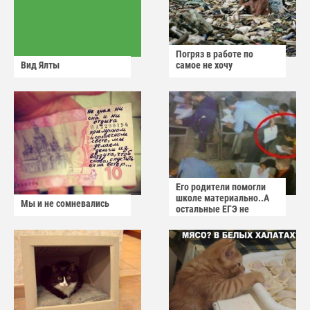
Погряз в работе по
Вид Ялты
самое не хочу
Его родители помогли
школе материально..А
Мы и не сомневались
остальные ЕГЭ не
сдадут