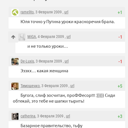
ramelito
, 3 Февраля 2009 ,
url
+1
Юля точно у Путина уроки красноречия брала.
MiGA
, 4 Февраля 2009 ,
url
-1
и не только уроки…
De-Luxis
, 3 Февраля 2009 ,
url
-1
Эээхх… какая женщина
Тимошенко
, 3 Февраля 2009 ,
url
+5
Бугога, слиф зосчитан, проФФесор!!! :))))) Сиди
обтекай, это тебе не шапки тырить!
catherina
, 3 Февраля 2009 ,
url
+3
Базарное правительство, тьфу