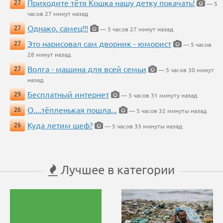
Приходите тётя Кошка нашу детку покачать!
27
— 5
часов 27 минут назад
Однако, самец!!!
27
— 5 часов 27 минут назад
Это нарисовал сам дворник - юморист
27
— 5 часов
28 минут назад
Волга - машина для всей семьи
27
— 5 часов 30 минут
назад
Бесплатный интернет
29
— 5 часов 31 минуту назад
О....тёпленькая пошла...
26
— 5 часов 32 минуты назад
Куда летим шеф?
26
— 5 часов 33 минуты назад
Лучшее в категории