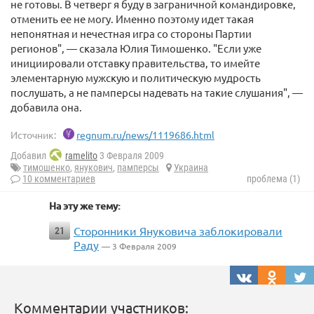
не готовы. В четверг я буду в заграничной командировке,
отменить ее не могу. Именно поэтому идет такая
непонятная и нечестная игра со стороны Партии
регионов", — сказала Юлия Тимошенко. "Если уже
инициировали отставку правительства, то имейте
элементарную мужскую и политическую мудрость
послушать, а не памперсы надевать на такие слушания", —
добавила она.
Источник:
regnum.ru/news/1119686.html
Добавил
ramelito
3 Февраля 2009
тимошенко
,
янукович
,
памперсы
Украина
10 комментариев
проблема (1)
На эту же тему:
Сторонники Януковича заблокировали
21
Раду
— 3 Февраля 2009
Комментарии участников: