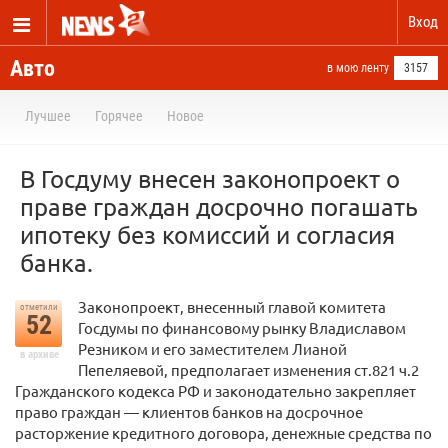
Вход
Авто
в мою ленту
3157
Лучшее
Горячее
Новое
В Госдуму внесен законопроект о
праве граждан досрочно погашать
ипотеку без комиссий и согласия
банка.
Законопроект, внесенный главой комитета
отметили
52
Госдумы по финансовому рынку Владиславом
Резником и его заместителем Лианой
в архиве
Пепеляевой, предполагает изменения ст.821 ч.2
Гражданского кодекса РФ и законодательно закрепляет
право граждан — клиентов банков на досрочное
расторжение кредитного договора, денежные средства по