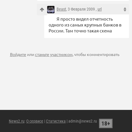
Beast
, 3 Февраля 2009 ,
url
0
Я просто видел отчетность
одного из самых крупных банков в
России. Там точно такая схема
Войдите
или
станьте участником
, чтобы комментировать
News2.ru
:
О сервисе
|
Статистика
| admin@news2.ru
18+