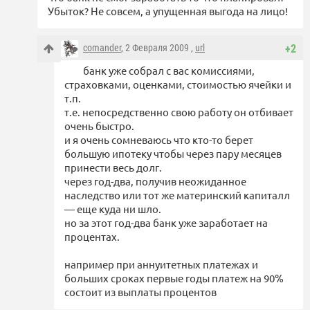
Убыток? Не совсем, а упущенная выгода на лицо!
comander
, 2 Февраля 2009 ,
url
+2
банк уже собрал с вас комиссиями,
страховками, оценками, стоимостью ячейки и
т.п.
т.е. непосредственно свою работу он отбивает
очень быстро.
и я очень сомневаюсь что кто-то берет
большую ипотеку чтобы через пару месяцев
принести весь долг.
через год-два, получив неожиданное
наследство или тот же материнский капиталл
— еще куда ни шло.
но за этот год-два банк уже заработает на
процентах.
например при аннуитетных платежах и
больших сроках первые годы платеж на 90%
состоит из выплаты процентов