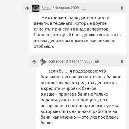
Beast
, 3 Февраля 2009 ,
url
0
Не отбивает. Банк дает не просто
деньги, а те деньги, которые другие
клиенты принесли в виде депозитов.
Процент, который банг должен выплатить
по тем депозитам комиссиями никак не
отобьешь
comander
, 3 Февраля 2009 ,
url
0
если бы… я подозреваю что
большинство наших ипотечных банков
использовала не средства депозитов —
а кредиты мировых банков.
в нашем примере банк не только
недополучает с вас процент, но и
возвращает себе оперативные суммы,
которые опять начинают работать на
банк. как именно — это уже проблемы
банка