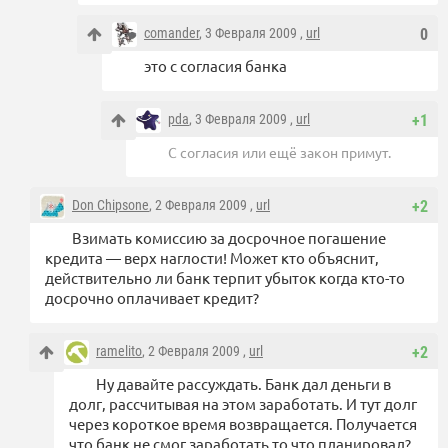
comander
, 3 Февраля 2009 ,
url
0
это с согласия банка
pda
, 3 Февраля 2009 ,
url
+1
С согласия или ещё закон примут.
Don Chipsone
, 2 Февраля 2009 ,
url
+2
Взимать комиссию за досрочное погашение
кредита — верх наглости! Может кто объяснит,
действительно ли банк терпит убыток когда кто-то
досрочно оплачивает кредит?
ramelito
, 2 Февраля 2009 ,
url
+2
Ну давайте рассуждать. Банк дал деньги в
долг, рассчитывая на этом заработать. И тут долг
через короткое время возвращается. Получается
что банк не смог заработать то что планировал?