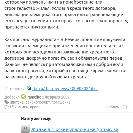
которому получены ими на приобретение или
строительство жилья. Условия кредитного договора,
лишающие заемщика этого права или ограничивающие
его в осуществлении этого права, согласно законопроекту,
признаются ничтожными.
Как пояснил журналистам В.Резник, принятие документа
"позволит заемщикам при изменении обстоятельств, из
которых они исходили при заключении кредитного
договора, досрочно погасить свои обязательства перед
банком, не являясь при этом заложниками доброй воли
банка-контрагента, который в настоящее время может не
разрешить досрочный возврат кредита".
Источник:
rbc.ru/rbcfreenews/20090202165...
Добавил
ramelito
2 Февраля 2009
ипотека
,
законопроект
,
погашение
15 комментариев
проблема (1)
На эту же тему:
Жилье в Москве упало ниже $5 тыс. за
22