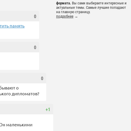
формата.
Вы сами выбираете интересные и
актуальные темы. Самые лучшие попадают
на главную страницу.
0
подробнее
→
тить память
0
0
абывают о
ького дипломатов?
+1
. Он маленькими