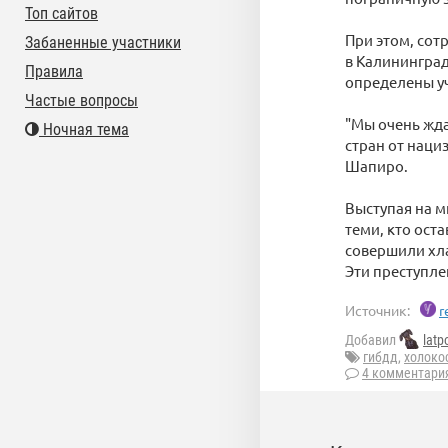
Топ сайтов
При этом, сот
Забаненные участники
в Калининград
Правила
определены уч
Частые вопросы
"Мы очень жда
Ночная тема
стран от наци
Шапиро.
Выступая на м
теми, кто ост
совершили хл
Эти преступле
Источник:
r
Добавил
latp
гибдд
,
холоко
4 комментари