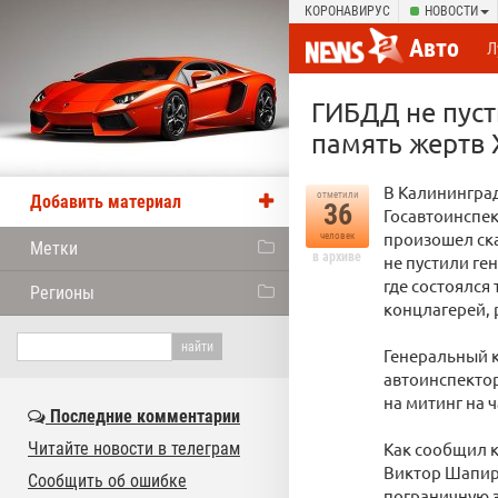
КОРОНАВИРУС
НОВОСТИ
Авто
Л
ГИБДД не пуст
память жертв 
В Калининград
отметили
Добавить материал
36
Госавтоинспе
произошел ск
человек
Метки
в архиве
не пустили ге
где состоялся
Регионы
концлагерей, 
Генеральный к
автоинспектор
на митинг на ч
Последние комментарии
Читайте новости в телеграм
Как сообщил 
Виктор Шапиро
Сообщить об ошибке
пограничную з