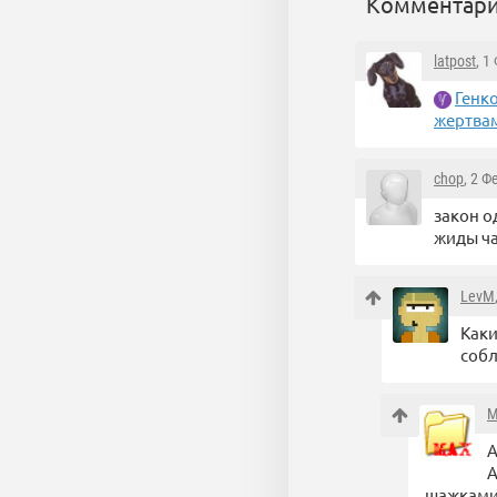
Комментари
latpost
, 1
Генк
жертва
chop
, 2 Ф
закон о
жиды ча
LevM
Каки
собл
M
А
А
шажками 