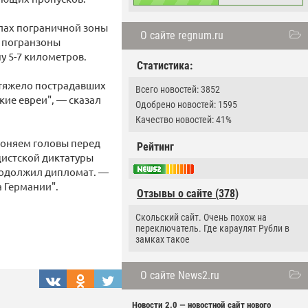
елах пограничной зоны
О сайте regnum.ru
ы погранзоны
у 5-7 километров.
Статистика:
 тяжело пострадавших
Всего новостей: 3852
кие евреи", — сказал
Одобрено новостей: 1595
Качество новостей: 41%
клоняем головы перед
Рейтинг
ацистской диктатуры
родолжил дипломат. —
 Германии".
Отзывы о сайте (378)
Скольский сайт. Очень похож на
переключатель. Где караулят Рубли в
замках такое
О сайте News2.ru
Новости 2.0 — новостной сайт нового