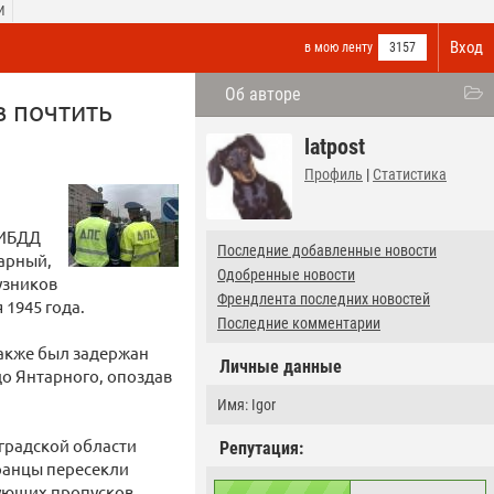
И
Вход
в мою ленту
3157
Об авторе
в почтить
latpost
Профиль
|
Статистика
ГИБДД
Последние добавленные новости
тарный,
Одобренные новости
узников
Френдлента последних новостей
 1945 года.
Последние комментарии
также был задержан
Личные данные
до Янтарного, опоздав
Имя: Igor
градской области
Репутация:
ранцы пересекли
вующих пропусков.