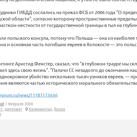
рудники ГИБДД сослались на приказ ФСБ от 2006 года "О пред
ской области", согласно которому пространственные предел
астком местности от государственной границы в тыл на глубин
ли польского консула, потому что Польша — она из наиболее
зма и основная часть погибших евреев в Холокосте — это польс
итинге Аристид Фенстер, сказал, что "в глубоком трауре мы с
авил здесь свою жизнь". "Палачи СС незадолго до окончания н
аднокровное убийство нескольких тысяч узников евреев, — п
ния являются частью исторического морального обязательства
egnum.ru/news/1118717.html
ost
1 Февраля 2009
ст
,
дипломат
Калининград
,
Russia
я