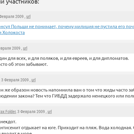
и участников:
 Февраля 2009 ,
url
онсул Польши не понимает, почему милиция не пустила его поч
м Холокоста
евраля 2009 ,
url
дин для всех, и для поляков, и для евреев, и для дипломатов.
сто об этом забывают.
, 3 Февраля 2009 ,
url
м же образом новость напомнила вам о том что жиды часто з
юдении закона? Тем что ГИБДД задержало немецкого или пол
ax Folder
, 3 Февраля 2009 ,
url
некдот.
нтисемит отдыхает на юге. Приходит на пляж. Вода холодная
входит в море.