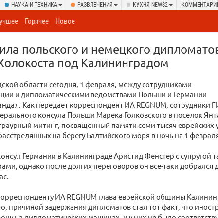
НАУКА И ТЕХНИКА
РАЗВЛЕЧЕНИЯ
КУХНЯ NEWS2
КОММЕНТАРИ
учшее
Горячее
Новое
ила польского и немецкого дипломато
Холокоста под Калининградом
ской области сегодня, 1 февраля, между сотрудниками
кции и дипломатическими ведомствами Польши и Германии
андал. Как передает корреспондент ИА REGNUM, сотрудники 
нерального консула Польши Марека Голковского в поселок Ян
 траурный митинг, посвященный памяти семи тысяч еврейских 
расстрелянных на берегу Балтийского моря в ночь на 1 февраля
онсул Германии в Калининграде Аристид Фенстер с супругой 
ами, однако после долгих переговоров он все-таки добрался 
ас.
корреспонденту ИА REGNUM глава еврейской общины Калинин
, причиной задержания дипломатов стал тот факт, что иност
ону на дипломатических машинах, и у них не было соответст