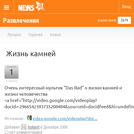
Вход
Развлечения
в мою ленту
2679
Лучшее
Горячее
Новое
Жизнь камней
отметил
1
в архиве
Очень интересный мультик "Das Rad" о жизни камней и
жизни человечества
<a href="http://video.google.com/videoplay?
docid=-2966542393735208484&sourceid=docidfeed&hl=undefi
Источник:
video.google.com/videoplay?doc...
Добавил
holgert
8 Декабря 2006
нет комментариев