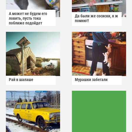
А может не будем его
Да были же сосиски, я ж
ловить, пусть тока
помню!!
поближе подойдет
Рай в шалаше
Мурашки забегали