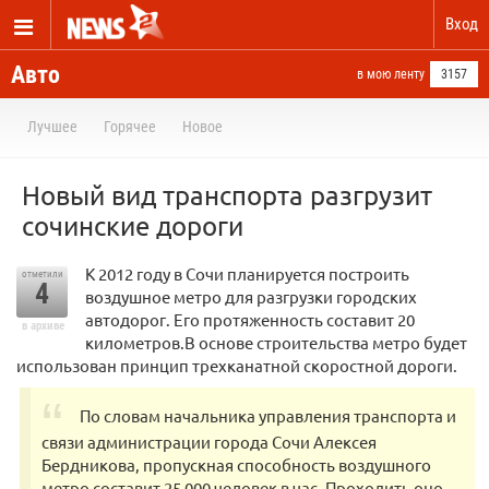
Вход
Авто
в мою ленту
3157
Лучшее
Горячее
Новое
Новый вид транспорта разгрузит
сочинские дороги
К 2012 году в Сочи планируется построить
отметили
4
воздушное метро для разгрузки городских
автодорог. Его протяженность составит 20
в архиве
километров.В основе строительства метро будет
использован принцип трехканатной скоростной дороги.
По словам начальника управления транспорта и
связи администрации города Сочи Алексея
Бердникова, пропускная способность воздушного
метро составит 25 000 человек в час. Проходить оно