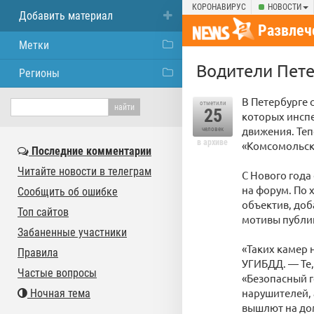
КОРОНАВИРУС
НОВОСТИ
Добавить материал
Развлеч
Метки
Водители Пете
Регионы
В Петербурге 
отметили
25
которых инсп
движения. Теп
человек
в архиве
«Комсомольск
Последние комментарии
Читайте новости в телеграм
С Нового года
на форум. По х
Сообщить об ошибке
объектив, доб
Топ сайтов
мотивы публик
Забаненные участники
«Таких камер 
Правила
УГИБДД. — Те,
Частые вопросы
«Безопасный г
нарушителей, 
Ночная тема
вышлют на дом