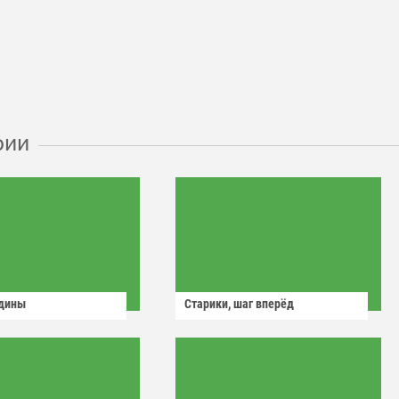
рии
одины
Старики, шаг вперёд