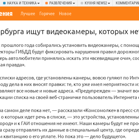
НАУКА И ТЕХНИКА
РАЗВЛЕЧЕНИЯ
КУХНЯ NEWS2
КОММЕНТАРИ
ения
Лучшее
Горячее
Новое
рбурга ищут видеокамеры, которых не
с прошлого года собирались установить видеокамеры, с помо
екторы ГИБДД будут фиксировать нарушения правил дорожно
ерь автолюбители принялись искать эти «всевидящие очи», с
ая правда».
 списки адресов, где установлены камеры, вовсю гуляют по Инт
оду дела в них вносят правки: те, кто уже имел неприятности и
авляют все новые и новые адреса. «Предупрежден — значит в
ации списка на своей веб-страничке пользователь Интернета 
на самом деле пока нет, — рассказали «Комсомолке» в пресс-с
 о которых идет речь в списке, — это устройства, установлен
ород» и к ГАИ отношения не имеют. Наши камеры будут не пр
а сразу отправлять их данные в специальный центр, где опред
 квитанцию о его уплате. Но пока это — дело будущего».