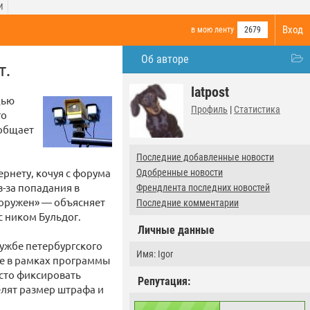
И
Вход
в мою ленту
2679
Об авторе
т.
latpost
щью
Профиль
|
Статистика
го
ообщает
Последние добавленные новости
ернету, кочуя с форума
Одобренные новости
з-за попадания в
Френдлента последних новостей
ооружен» — объясняет
Последние комментарии
с ником Бульдог.
Личные данные
лужбе петербургского
Имя: Igor
ные в рамках программы
осто фиксировать
Репутация:
елят размер штрафа и