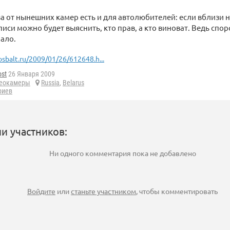
за от нынешних камер есть и для автолюбителей: если вблизи 
иси можно будет выяснить, кто прав, а кто виноват. Ведь спор
ало.
osbalt.ru/2009/01/26/612648.h...
ost
26 Января 2009
еокамеры
Russia
,
Belarus
риев
и участников:
Ни одного комментария пока не добавлено
Войдите
или
станьте участником
, чтобы комментировать