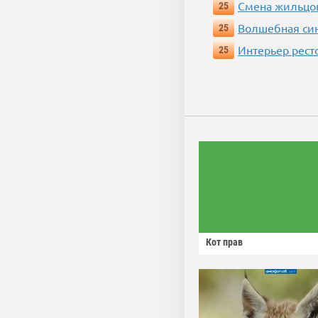
Смена жильцо
25
Волшебная си
25
Интерьер рест
25
Кот прав