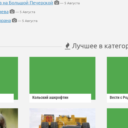
в на Большой Печерской
— 5 Августа
нева
— 5 Августа
орана
— 5 Августа
Лучшее в катего
Кольский ашкрофтин
Вести с Р