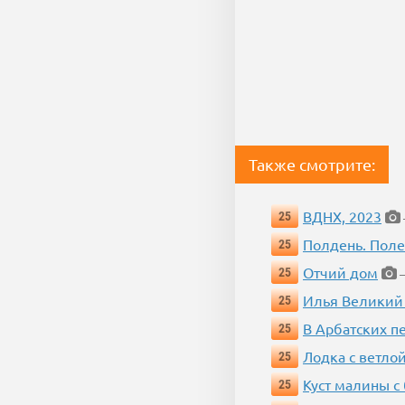
Также смотрите:
ВДНХ, 2023
25
Полдень. Пол
25
Отчий дом
25
—
Илья Великий
25
В Арбатских п
25
Лодка с ветло
25
Куст малины с
25