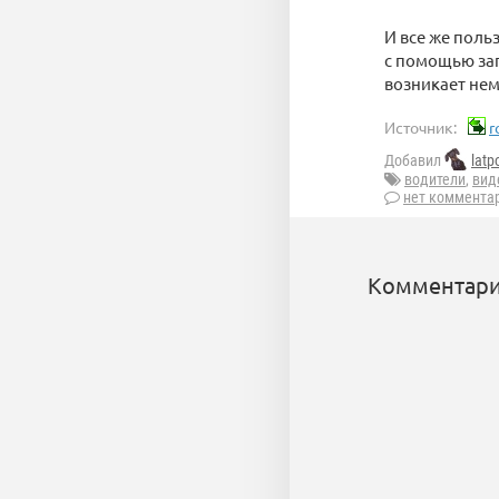
И все же поль
с помощью зап
возникает нем
Источник:
r
Добавил
latp
водители
,
вид
нет коммента
Комментари