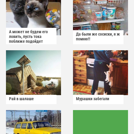
А может не будем его
Да были же сосиски, я ж
ловить, пусть тока
помню!!
поближе подойдет
Рай в шалаше
Мурашки забегали