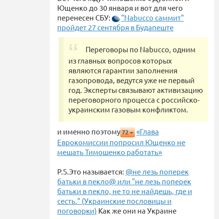
Ющенко до 30 января и вот для чего
перенесен СБУ:
"Nabucco саммит"
пройдет 27 сентября в Будапеште
Переговоры по Nabucco, одним
из главных вопросов которых
являются гарантии заполнения
газопровода, ведутся уже не первый
год. Эксперты связывают активизацию
переговорного процесса с российско-
украинским газовым конфликтом.
и именно поэтому
«Глава
72
Еврокомиссии попросил Ющенко не
мешать Тимошенко работать»
P.S.Это называется:
@не лезь поперек
батьки в пекло@ или "не лезь поперек
батьки в пекло, не то не найдешь, где и
сесть." (Украинские пословицы и
поговорки)
Как же они на Украине