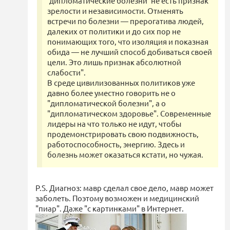
'дипломатические болезни' не есть признак
зрелости и независимости. Отменять
встречи по болезни — прерогатива людей,
далеких от политики и до сих пор не
понимающих того, что изоляция и показная
обида — не лучший способ добиваться своей
цели. Это лишь признак абсолютной
слабости".
В среде цивилизованных политиков уже
давно более уместно говорить не о
"дипломатической болезни", а о
"дипломатическом здоровье". Современные
лидеры на что только не идут, чтобы
продемонстрировать свою подвижность,
работоспособность, энергию. Здесь и
болезнь может оказаться кстати, но чужая.
P.S. Диагноз: мавр сделал свое дело, мавр может
заболеть. Поэтому возможен и медицинский
"пиар". Даже "с картинками" в Интернет.