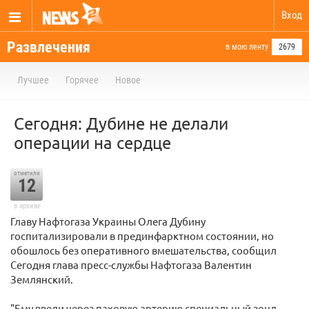
Вход
Развлечения
в мою ленту
2679
Лучшее
Горячее
Новое
Сегодня: Дубине не делали
операции на сердце
отметили
12
в архиве
Главу Нафтогаза Украины Олега Дубину
госпитализировали в прединфарктном состоянии, но
обошлось без оперативного вмешательства, сообщил
Сегодня глава пресс-службы Нафтогаза Валентин
Землянский.
"Ему ввели через паховую артерию специальный зонд,