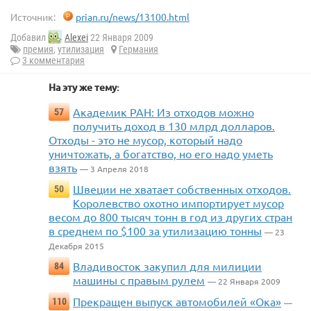
Источник:
prian.ru/news/13100.html
Добавил
Alexei
22 Января 2009
премия
,
утилизация
Германия
3 комментария
На эту же тему:
Академик РАН: Из отходов можно
57
получить доход в 130 млрд долларов.
Отходы - это не мусор, который надо
уничтожать, а богатство, но его надо уметь
взять
— 3 Апреля 2018
Швеции не хватает собственных отходов.
50
Королевство охотно импортирует мусор
весом до 800 тысяч тонн в год из других стран
в среднем по $100 за утилизацию тонны
— 23
Декабря 2015
Владивосток закупил для милиции
84
машины с правым рулем
— 22 Января 2009
Прекращен выпуск автомобилей «Ока»
110
—