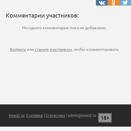
Комментарии участников:
Ни одного комментария пока не добавлено
Войдите
или
станьте участником
, чтобы комментировать
News2.ru
:
О сервисе
|
Статистика
| admin@news2.ru
18+