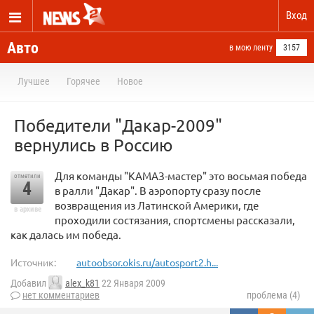
Вход
Авто
в мою ленту
3157
Лучшее
Горячее
Новое
Победители "Дакар-2009"
вернулись в Россию
Для команды "КАМАЗ-мастер" это восьмая победа
отметили
4
в ралли "Дакар". В аэропорту сразу после
возвращения из Латинской Америки, где
в архиве
проходили состязания, спортсмены рассказали,
как далась им победа.
Источник:
autoobsor.okis.ru/autosport2.h...
Добавил
alex_k81
22 Января 2009
нет комментариев
проблема (4)