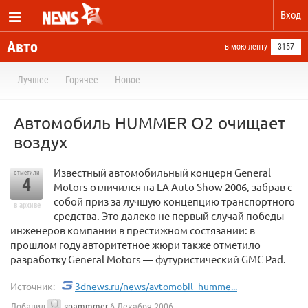
Вход
Авто
в мою ленту
3157
Лучшее
Горячее
Новое
Автомобиль HUMMER O2 очищает
воздух
Известный автомобильный концерн General
отметили
4
Motors отличился на LA Auto Show 2006, забрав с
собой приз за лучшую концепцию транспортного
в архиве
средства. Это далеко не первый случай победы
инженеров компании в престижном состязании: в
прошлом году авторитетное жюри также отметило
разработку General Motors — футуристический GMC Pad.
Источник:
3dnews.ru/news/avtomobil_humme...
Добавил
spammmer
6 Декабря 2006