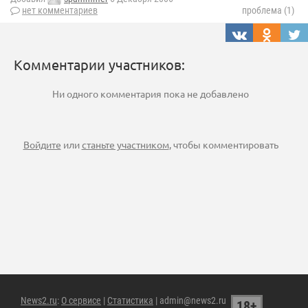
нет комментариев
проблема (1)
Комментарии участников:
Ни одного комментария пока не добавлено
Войдите
или
станьте участником
, чтобы комментировать
News2.ru
:
О сервисе
|
Статистика
| admin@news2.ru
18+