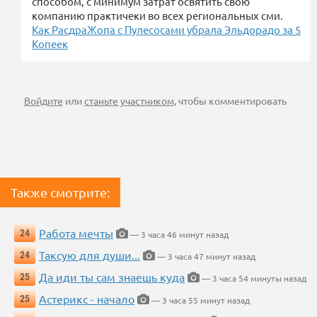
способом, с минимум затрат освятить свою
компанию практичеки во всех региональных сми.
Как РасдраЖопа с Пулесосами убрала Эльдорадо за 5
Копеек
Войдите
или
станьте участником
, чтобы комментировать
Также смотрите:
Работа мечты
24
— 3 часа 46 минут назад
Таксую для души...
24
— 3 часа 47 минут назад
Да иди ты сам знаешь куда
25
— 3 часа 54 минуты назад
Астерикс - начало
25
— 3 часа 55 минут назад