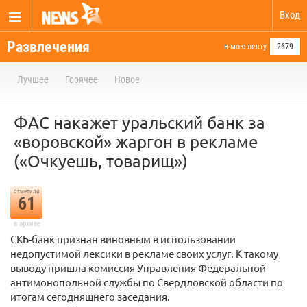
Вход
Развлечения
в мою ленту
2679
Лучшее
Горячее
Новое
ФАС накажет уральский банк за
«воровской» жаргон в рекламе
(«Очкуешь, товарищ»)
отметили
61
в архиве
СКБ-банк признан виновным в использовании
недопустимой лексики в рекламе своих услуг. К такому
выводу пришла комиссия Управления Федеральной
антимонопольной службы по Свердловской области по
итогам сегодняшнего заседания.