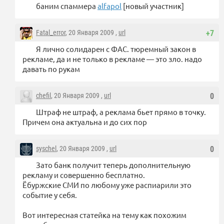
баним спаммера
alfapol
[новый участник]
Fatal_error
, 20 Января 2009 ,
url
+7
Я лично солидарен с ФАС. тюремный закон в
рекламе, да и не только в рекламе — это зло. надо
давать по рукам
chefil
, 20 Января 2009 ,
url
0
Штраф не штраф, а реклама бьет прямо в точку.
Причем она актуальна и до сих пор
syschel
, 20 Января 2009 ,
url
0
Зато банк получит теперь дополнительную
рекламу и совершенно бесплатно.
Ёбуржские СМИ по любому уже распиарили это
событие у себя.
Вот интересная статейка на тему как похожим