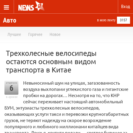
Вход
Авто
в мою ленту
3157
Лучшее
Горячее
Новое
Трехколесные велосипеды
остаются основным видом
транспорта в Китае
Невыносимый шум на улицах, загазованность
отметили
6
воздуха выхлопами углекислого газа и гигантские
пробки на дорогах… Несмотря на то, что КНР
в архиве
сейчас переживает настоящий автомобильный
БУМ, энтузиасты трехколесных велосипедов,
оказывающих услуги такси и перевозки крупногабаритных
грузов, не теряют надежду на скорое возрождение
популярного и любимого миллионами китайцев вида
транспорта. Друзья, крутите педали — светлое будущее за