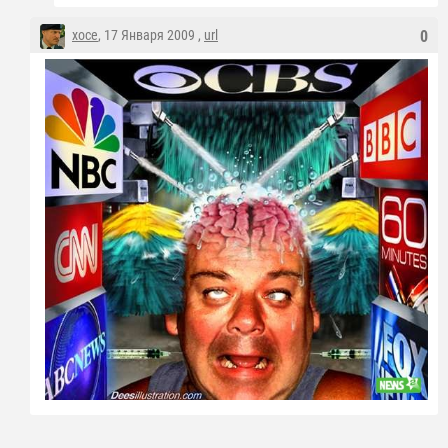
xoce
, 17 Января 2009 ,
url
0