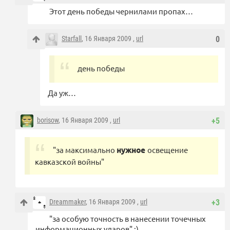
Этот день победы чернилами пропах…
Starfall
, 16 Января 2009 ,
url
0
день победы
Да уж…
borisow
, 16 Января 2009 ,
url
+5
"за максимально
нужное
освещение
кавказской войны"
Dreammaker
, 16 Января 2009 ,
url
+3
"за особую точность в нанесении точечных
информационных ударов" :)