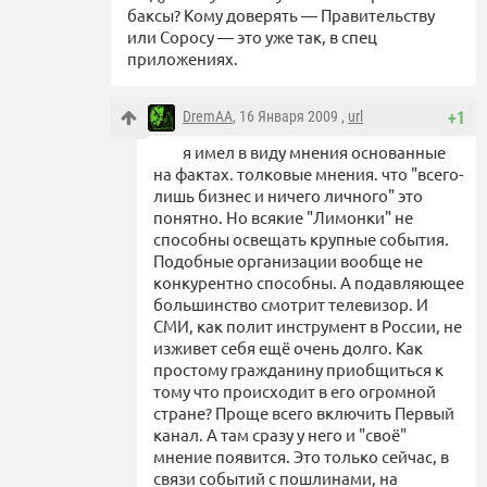
баксы? Кому доверять — Правительству
или Соросу — это уже так, в спец
приложениях.
DremAA
, 16 Января 2009 ,
url
+1
я имел в виду мнения основанные
на фактах. толковые мнения. что "всего-
лишь бизнес и ничего личного" это
понятно. Но всякие "Лимонки" не
способны освещать крупные события.
Подобные организации вообще не
конкурентно способны. А подавляющее
большинство смотрит телевизор. И
СМИ, как полит инструмент в России, не
изживет себя ещё очень долго. Как
простому гражданину приобщиться к
тому что происходит в его огромной
стране? Проще всего включить Первый
канал. А там сразу у него и "своё"
мнение появится. Это только сейчас, в
связи событий с пошлинами, на