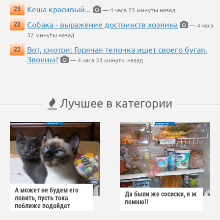
Кеша красивый...
23
— 4 часа 23 минуты назад
Собака - выражение достоинств хозяина
22
— 4 часа
32 минуты назад
Вот, смотри: Горячая телочка ищет своего бугая.
22
Звоним?
— 4 часа 33 минуты назад
Лучшее в категории
А может не будем его
Да были же сосиски, я ж
ловить, пусть тока
помню!!
поближе подойдет