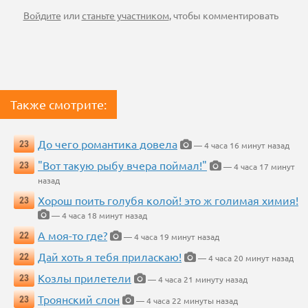
Войдите
или
станьте участником
, чтобы комментировать
Также смотрите:
До чего романтика довела
23
— 4 часа 16 минут назад
"Вот такую рыбу вчера поймал!"
23
— 4 часа 17 минут
назад
Хорош поить голубя колой! это ж голимая химия!
23
— 4 часа 18 минут назад
А моя-то где?
22
— 4 часа 19 минут назад
Дай хоть я тебя приласкаю!
22
— 4 часа 20 минут назад
Козлы прилетели
23
— 4 часа 21 минуту назад
Троянский слон
23
— 4 часа 22 минуты назад