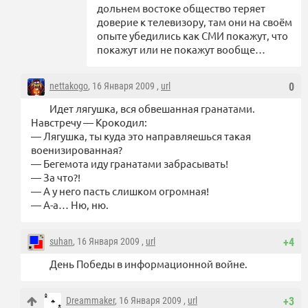
дольнем востоке общество теряет
доверие к телевизору, там они на своём
опыте убедились как СМИ покажут, что
покажут или не покажут вообще…
nettakogo
, 16 Января 2009 ,
url
0
Идет лягушка, вся обвешанная гранатами.
Навстречу — Крокодил:
— Лягушка, ты куда это направляешься такая
военизированная?
— Бегемота иду гранатами забрасывать!
— За что?!
— А у него пасть слишком огромная!
— А-а… Ню, ню.
suhan
, 16 Января 2009 ,
url
+4
День Победы в информационной войне.
Dreammaker
, 16 Января 2009 ,
url
+3