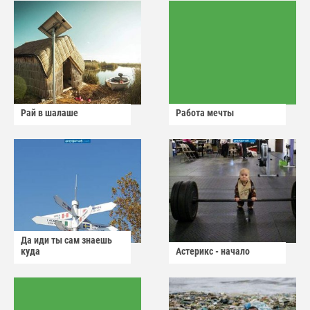
Рай в шалаше
Работа мечты
Да иди ты сам знаешь
куда
Астерикс - начало