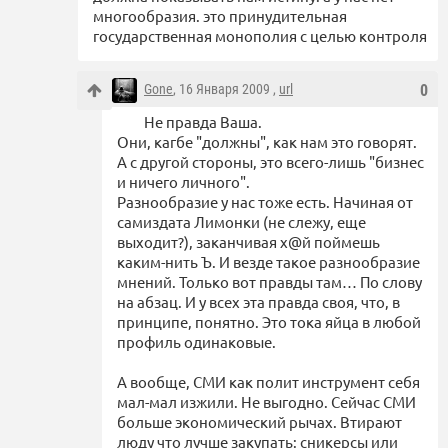
многообразия. это принудительная
государственная монополия с целью контроля
Gone
, 16 Января 2009 ,
url
0
Не правда Ваша.
Они, кагбе "должны", как нам это говорят.
А с другой стороны, это всего-лишь "бизнес
и ничего личного".
Разнообразие у нас тоже есть. Начиная от
самиздата Лимонки (не слежу, еще
выходит?), заканчивая х@й поймешь
каким-нить Ъ. И везде такое разнообразие
мнений. Только вот правды там… По слову
на абзац. И у всех эта правда своя, что, в
принципе, понятно. Это тока яйца в любой
профиль одинаковые.
А вообще, СМИ как полит инструмент себя
мал-мал изжили. Не выгодно. Сейчас СМИ
больше экономический рычах. Втирают
люду что лучше закупать: сникерсы или