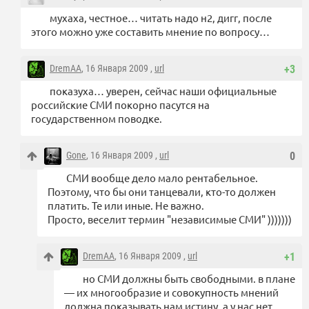
мухаха, честное… читать надо н2, дигг, после
этого можно уже составить мнение по вопросу…
DremAA
, 16 Января 2009 ,
url
+3
показуха… уверен, сейчас наши официальные
российские СМИ покорно пасутся на
государственном поводке.
Gone
, 16 Января 2009 ,
url
0
СМИ вообще дело мало рентабельное.
Поэтому, что бы они танцевали, кто-то должен
платить. Те или иные. Не важно.
Просто, веселит термин "независимые СМИ" )))))))
DremAA
, 16 Января 2009 ,
url
+1
но СМИ должны быть свободными. в плане
— их многообразие и совокупность мнений
должна показывать нам истину. а у нас нет