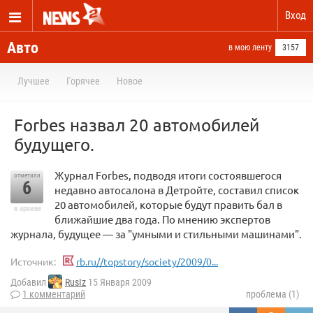
Вход
Авто
в мою ленту
3157
Лучшее
Горячее
Новое
Forbes назвал 20 автомобилей
будущего.
Журнал Forbes, подводя итоги состоявшегося
отметили
6
недавно автосалона в Детройте, составил список
20 автомобилей, которые будут править бал в
в архиве
ближайшие два года. По мнению экспертов
журнала, будущее — за "умными и стильными машинами".
Источник:
rb.ru//topstory/society/2009/0...
Добавил
RusIz
15 Января 2009
1 комментарий
проблема (1)