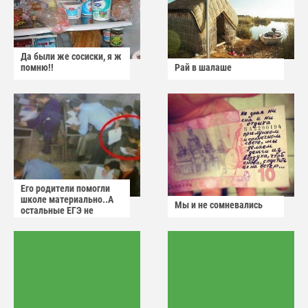
Да были же сосиски, я ж
помню!!
Рай в шалаше
Его родители помогли
школе материально..А
Мы и не сомневались
остальные ЕГЭ не
сдадут