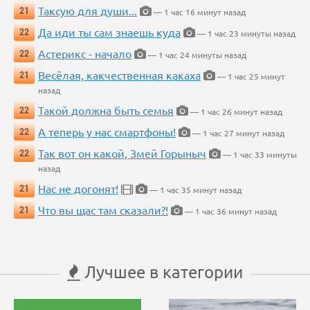
Таксую для души...
21
— 1 час 16 минут назад
Да иди ты сам знаешь куда
22
— 1 час 23 минуты назад
Астерикс - начало
22
— 1 час 24 минуты назад
Весёлая, какчественная какаха
21
— 1 час 25 минут
назад
Такой должна быть семья
22
— 1 час 26 минут назад
А теперь у нас смартфоны!
22
— 1 час 27 минут назад
Так вот он какой, Змей Горыныч
22
— 1 час 33 минуты
назад
Нас не догонят!
21
— 1 час 35 минут назад
Что вы щас там сказали?!
21
— 1 час 36 минут назад
Лучшее в категории