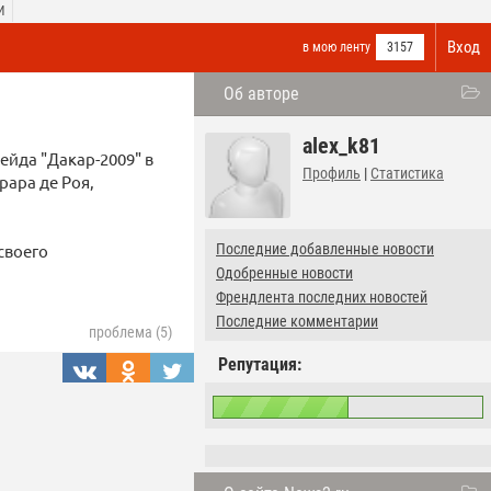
И
Вход
в мою ленту
3157
Об авторе
alex_k81
ейда "Дакар-2009" в
Профиль
|
Статистика
рара де Роя,
своего
Последние добавленные новости
Одобренные новости
Френдлента последних новостей
Последние комментарии
проблема (5)
Репутация: