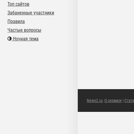
Топ сайтов
Забаненные участники
Правила
Частые вопросы
Ночная тема
News2.ru
:
О сервисе
|
Стат