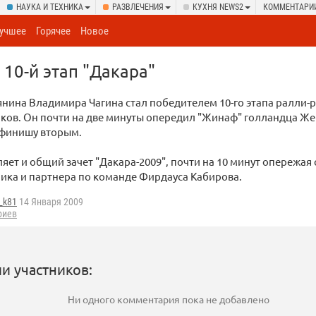
НАУКА И ТЕХНИКА
РАЗВЛЕЧЕНИЯ
КУХНЯ NEWS2
КОММЕНТАРИ
учшее
Горячее
Новое
 10-й этап "Дакара"
нина Владимира Чагина стал победителем 10-го этапа ралли-р
иков. Он почти на две минуты опередил "Жинаф" голландца Же
финишу вторым.
ляет и общий зачет "Дакара-2009", почти на 10 минут опережая 
ика и партнера по команде Фирдауса Кабирова.
_k81
14 Января 2009
риев
и участников:
Ни одного комментария пока не добавлено