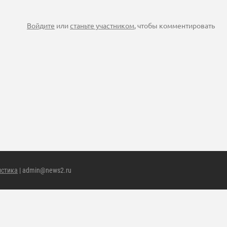
Войдите
или
станьте участником
, чтобы комментировать
истика
| admin@news2.ru