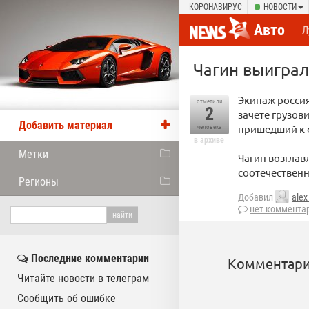
КОРОНАВИРУС
НОВОСТИ
Авто
Л
Чагин выиграл
Экипаж россия
отметили
2
зачете грузов
Добавить материал
пришедший к 
человека
в архиве
Метки
Чагин возглав
соотечественн
Регионы
Добавил
alex
нет коммента
Последние комментарии
Комментари
Читайте новости в телеграм
Сообщить об ошибке