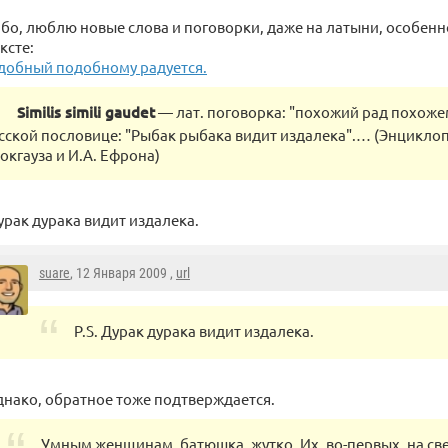
бо, люблю новые слова и поговорки, даже на латыни, особен
ксте:
добный подобному радуется.
Similis simili gaudet
— лат. поговорка: "похожий рад похожем
сской пословице: "Рыбак рыбака видит издалека".… (Энцикло
окгауза и И.А. Ефрона)
Дурак дурака видит издалека.
suare
, 12 Января 2009 ,
url
P.S. Дурак дурака видит издалека.
нако, обратное тоже подтверждается.
Умным женщинам, батюшка, жутко. Их, во-первых, на свет