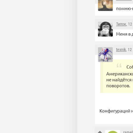
помню-п
Типок
, 1
Меня в 
texnik
, 12
Со
Американски
не найдётся
поворотов.
Конфигураций н
ramel