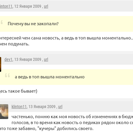
linton11
, 12 Января 2009 ,
url
Почему вы не закопали?
нтересней чем сама новость, а ведь в топ вышла моментально..
 чем подумать.
dev1
, 13 Января 2009 ,
url
а ведь в топ вышла моментально
десь такое бывает)
klinton11
, 13 Января 2009 ,
url
частенько, помню как моя новость об изменениях в бюдж
голосов, в то время как новость о педиках рядом около с
это тоже забавно, "кучеры" добились своего.