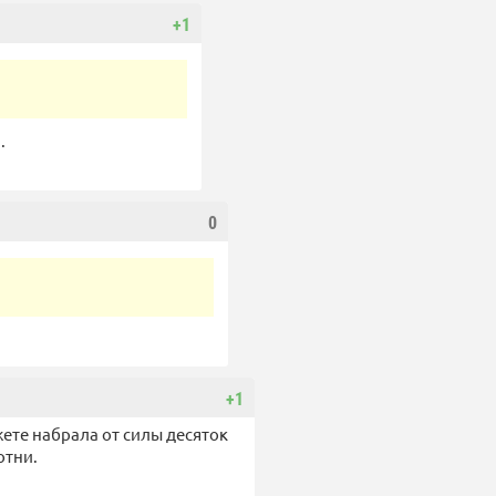
+1
.
0
+1
ете набрала от силы десяток
отни.