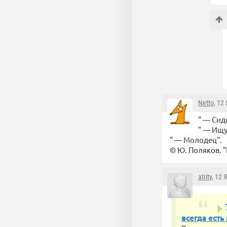
Netto
, 12
" — Сид
" — Ищу
" — Молодец".
© Ю. Поляков. "
atrity
, 12 
всегда есть