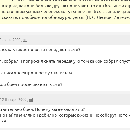
вторых, как они больше других понимают, то они больше и ст
настоящим умным человеком. Тут simile simili curatur или gau
сказать: подобное подобному радуется. (Н. С. Лесков, Интер
 Января 2009 ,
url
но, как такие новости попадают в сми?
, собрал и попросил снять передачу, о том как он собрал спуст
написал электронное журналистам.
кой бред просачивается в сми?
 12 Января 2009 ,
url
твительно бред. Почему вы не закопали?
о найти миллион дебилов, которые в жизни не соберут не то ч
ку.