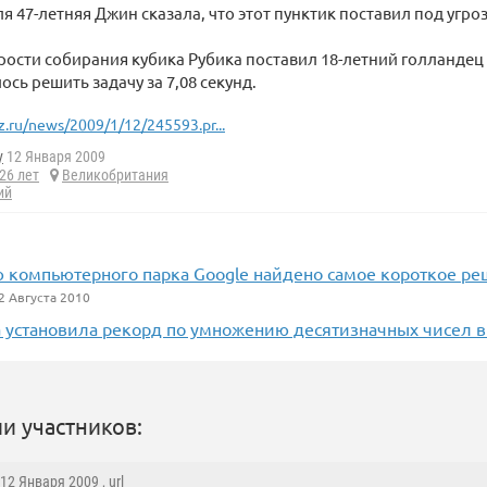
я 47-летняя Джин сказала, что этот пунктик поставил под угроз
рости собирания кубика Рубика поставил 18-летний голландец
ось решить задачу за 7,08 секунд.
z.ru/news/2009/1/12/245593.pr...
y
12 Января 2009
26 лет
Великобритания
ий
 компьютерного парка Google найдено самое короткое ре
2 Августа 2010
 установила рекорд по умножению десятизначных чисел в
и участников:
 12 Января 2009 ,
url