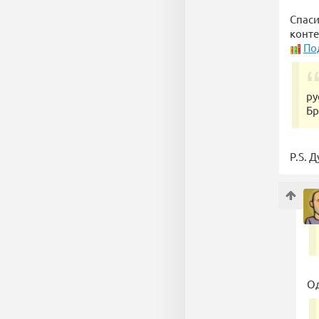
Спаси
конте
По
ру
Бр
P.S. 
Од