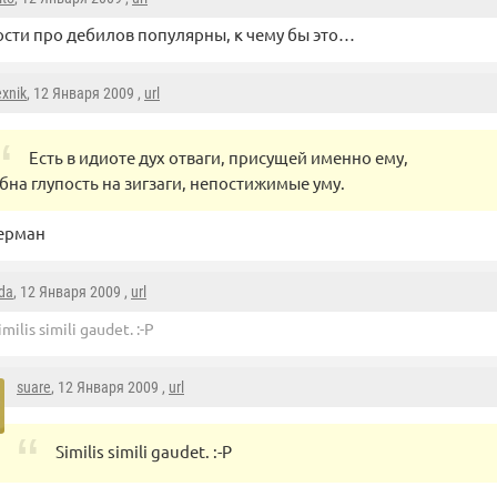
сти про дебилов популярны, к чему бы это…
exnik
, 12 Января 2009 ,
url
Есть в идиоте дух отваги, присущей именно ему,
бна глупость на зигзаги, непостижимые уму.
берман
da
, 12 Января 2009 ,
url
imilis simili gaudet. :-P
suare
, 12 Января 2009 ,
url
Similis simili gaudet. :-P