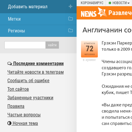
КОРОНАВИРУС
НОВОСТИ
Добавить материал
Развлеч
Метки
Англичанин со
Регионы
Грэхэм Паркер
отметили
72
только в 2009
человека
в архиве
Члены ассоциа
Последние комментарии
создавшего го
Читайте новости в телеграм
Грэхэм разреш
Сообщить об ошибке
Ожидания не о
Топ сайтов
кубик, пишет T
Забаненные участники
«Вы даже пред
Правила
сводила меня 
Частые вопросы
и попытаться 
сам справитьс
Ночная тема