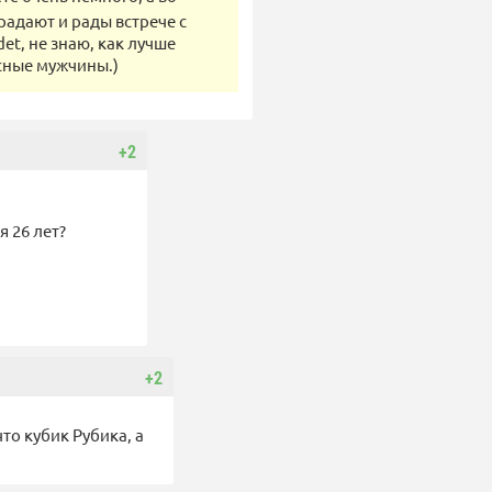
радают и рады встрече с
det, не знаю, как лучше
есные мужчины.)
+2
я 26 лет?
+2
то кубик Рубика, а