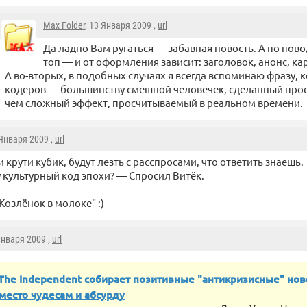
Max Folder
, 13 Января 2009 ,
url
Да ладно Вам ругаться — забавная новость. А по пово
топ — и от оформления зависит: заголовок, анонс, ка
А во-вторых, в подобных случаях я всегда вспоминаю фразу,
кодеров — большинству смешной человечек, сделанный прос
чем сложный эффект, просчитываемый в реальном времени.
 Января 2009 ,
url
и крути кубик, будут лезть с расспросами, что ответить знаешь.
 культурный код эпохи? — Спросил Витёк.
Козлёнок в молоке" :)
Января 2009 ,
url
The Independent собирает позитивные "антикризисные" нов
 место чудесам и абсурду