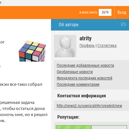
И
Вход
в мою ленту
2679
Об авторе
atrity
мог
Профиль
|
Статистика
о
Последние добавленные новости
Одобренные новости
Френдлента последних новостей
эхэм все-таки собрал
Последние комментарии
Контактная информация
зрешенная задача
http://news2.ru/users/atrity/created/new
, чтобы остаться дома
 помочь мне, но я решил
Репутация:
ик.