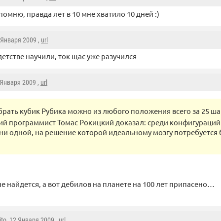
омню, правда лет в 10 мне хватило 10 дней :)
2 Января 2009 ,
url
детстве научили, ток щас уже разучился
 Января 2009 ,
url
брать кубик Рубика можно из любого положения всего за 25 ша
й программист Томас Рокицкий доказал: среди конфигураци
 ни одной, на решение которой идеальному мозгу потребуется
е найдется, а вот дебилов на планете на 100 лет припасено…
ito
, 12 Января 2009 ,
url