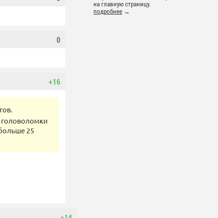
на главную страницу.
подробнее
→
0
+16
гов.
й головоломки
 больше 25
+14