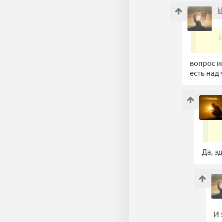
k
вопрос и
есть над
Да, з
И 