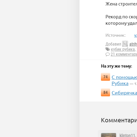
Жена строител
Рекорд по ско
которому удал
Источник:
v
Добавил
atrit
кубик рубика
,
21 комментар
На эту же тему:
С помощью
74
Рубика
— 1
Сибирячка
84
Комментари
klinton11
,