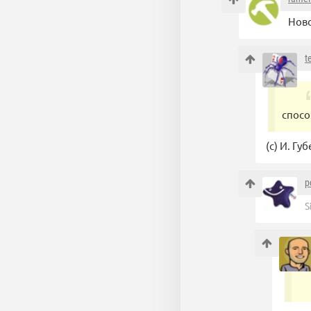
Ново
t
спосо
(с) И. Гу
p
S