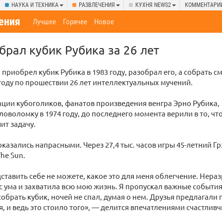
НАУКА И ТЕХНИКА
РАЗВЛЕЧЕНИЯ
КУХНЯ NEWS2
КОММЕНТАРИ
ения
Лучшее
Горячее
Новое
брал кубик Рубика за 26 лет
 приобрел кубик Рубика в 1983 году, разобрал его, а собрать с
 году по прошествии 26 лет интеллектуальных мучений.
ции кубоголиков, фанатов произведения венгра Эрно Рубика,
ловоломку в 1974 году, до последнего момента верили в то, чт
ит задачу.
казались напрасными. Через 27,4 тыс. часов игры 45-летний Гр
he Sun.
ставить себе не можете, какое это для меня облегчение. Нера
с ума и захватила всю мою жизнь. Я пропускал важные события
собрать кубик, ночей не спал, думая о нем. Друзья предлагали
я, и ведь это стоило того», — делится впечатлениями счастливч