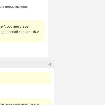
но в неожиданном
у"; соответствует
педический словарь Ф.А.
-1
е очень немного, а во-