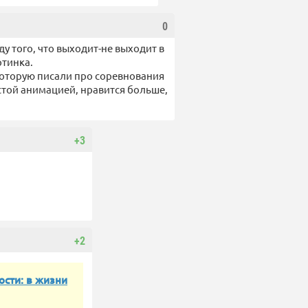
0
ду того, что выходит-не выходит в
ртинка.
 которую писали про соревнования
той анимацией, нравится больше,
+3
+2
ости: в жизни