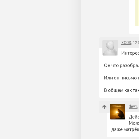
XCOS
, 12
Интерес
Он что разобрал
Или он письмо 
В общем как та
dev1
,
Дейс
Можн
даже матрёш