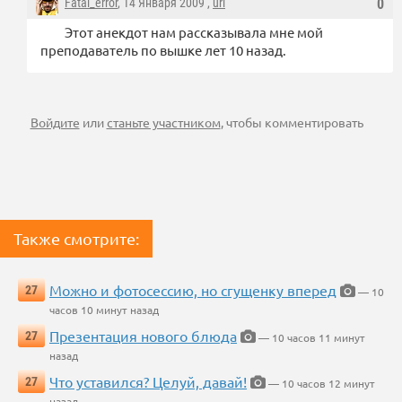
Fatal_error
, 14 Января 2009 ,
url
0
Этот анекдот нам рассказывала мне мой
преподаватель по вышке лет 10 назад.
Войдите
или
станьте участником
, чтобы комментировать
Также смотрите:
Можно и фотосессию, но сгущенку вперед
27
— 10
часов 10 минут назад
Презентация нового блюда
27
— 10 часов 11 минут
назад
Что уставился? Целуй, давай!
27
— 10 часов 12 минут
назад