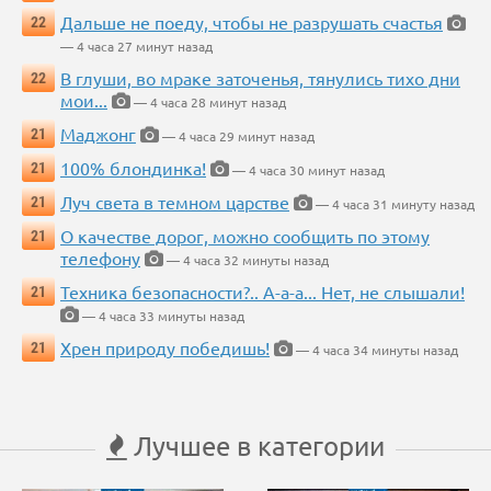
Дальше не поеду, чтобы не разрушать счастья
22
— 4 часа 27 минут назад
В глуши, во мраке заточенья, тянулись тихо дни
22
мои...
— 4 часа 28 минут назад
Маджонг
21
— 4 часа 29 минут назад
100% блондинка!
21
— 4 часа 30 минут назад
Луч света в темном царстве
21
— 4 часа 31 минуту назад
О качестве дорог, можно сообщить по этому
21
телефону
— 4 часа 32 минуты назад
Техника безопасности?.. А-а-а... Нет, не слышали!
21
— 4 часа 33 минуты назад
Хрен природу победишь!
21
— 4 часа 34 минуты назад
Лучшее в категории