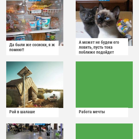
А может не будем его
Да были же сосиски, я ж
ловить, пусть тока
помню!!
поближе подойдет
Рай в шалаше
Работа мечты