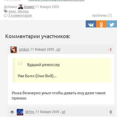
Добавил
krawec
11 Января 2009
кино
,
звезды
3 комментария
проблема (1)
Комментарии участников:
zenkov
, 11 Января 2009 ,
url
-1
Худший режиссер
Уве Болл (Uwe Boll)...
Имха безмерно уныл чтобы давать ему даже такие
премии.
SKYnv
, 11 Января 2009 ,
url
0