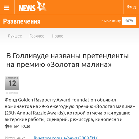
Вход
Развлечения
в мою ленту
2679
Лучшее
Горячее
Новое
В Голливуде названы претенденты
на премию «Золотая малина»
отметили
12
в архиве
Фонд Golden Raspberry Award Foundation объявил
номинантов на 29-ю ежегодную премию «Золотая малина»
(29th Annual Razzie Awards), которой отмечаются худшие
актерские работы, сценарий, режиссура, кинопесня и
фильм года.
Источник:
livestory.com.ua/news/2009/01/...