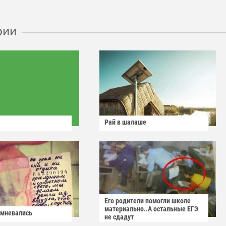
рии
Рай в шалаше
Его родители помогли школе
материально..А остальные ЕГЭ
омневались
не сдадут