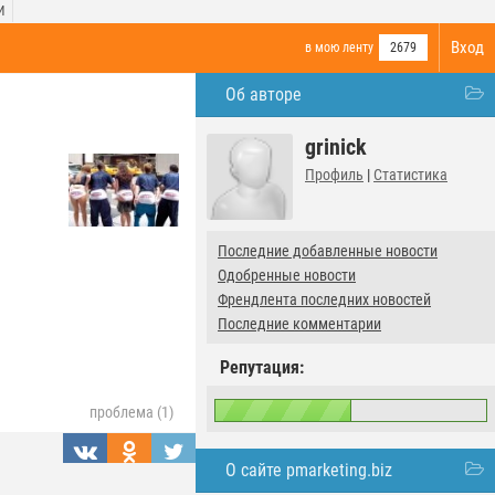
И
Вход
в мою ленту
2679
Об авторе
grinick
Профиль
|
Статистика
Последние добавленные новости
Одобренные новости
Френдлента последних новостей
Последние комментарии
Репутация:
проблема (1)
О сайте pmarketing.biz