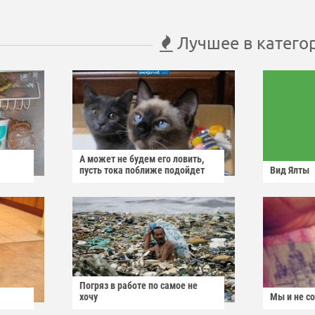
Лучшее в катего
А может не будем его ловить,
пусть тока поближе подойдет
Вид Ялты
Погряз в работе по самое не
хочу
Мы и не с