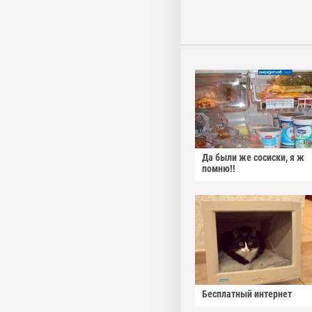
Да были же сосиски, я ж
помню!!
Бесплатный интернет