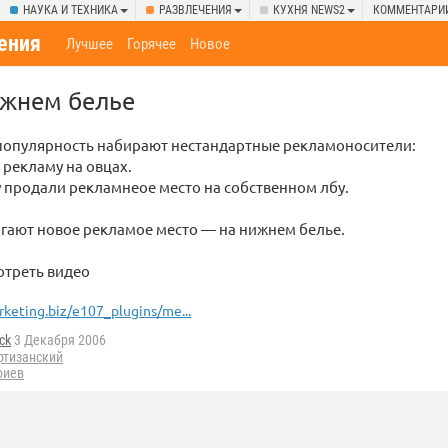
НАУКА И ТЕХНИКА
РАЗВЛЕЧЕНИЯ
КУХНЯ NEWS2
КОММЕНТАРИ
ения
Лучшее
Горячее
Новое
ижнем белье
популярность набирают нестандартные рекламоносители:
 рекламу на овцах.
ay продали рекламнеое место на собственном лбу.
гают новое рекламое место — на нижнем белье.
треть видео
keting.biz/e107_plugins/me...
ick
3 Декабря 2006
ртизанский
риев