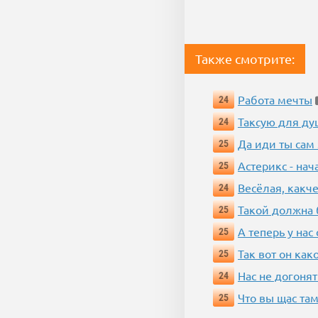
Также смотрите:
Работа мечты
24
Таксую для душ
24
Да иди ты сам
25
Астерикс - нач
25
Весёлая, какч
24
Такой должна 
25
А теперь у нас
25
Так вот он ка
25
Нас не догонят
24
Что вы щас там
25