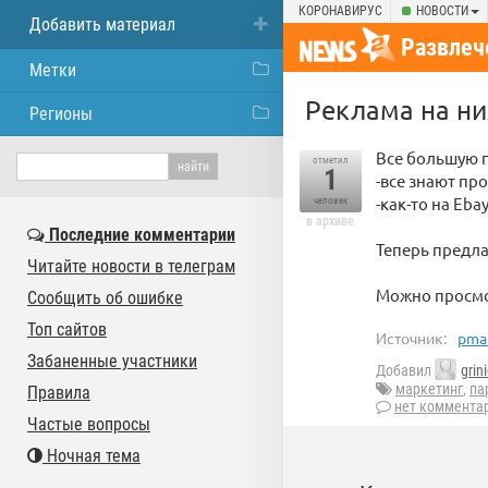
КОРОНАВИРУС
НОВОСТИ
Добавить материал
Развлеч
Метки
Реклама на н
Регионы
Все большую 
отметил
1
-все знают про
-как-то на Eb
человек
в архиве
Последние комментарии
Теперь предла
Читайте новости в телеграм
Можно просмо
Сообщить об ошибке
Топ сайтов
Источник:
pmar
Забаненные участники
Добавил
grin
маркетинг
,
па
Правила
нет коммента
Частые вопросы
Ночная тема