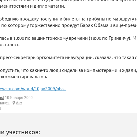
аменитостями и дипломатами.
вободную продажу поступили билеты на трибуны по маршруту
по которому торжественно проедут Барак Обама и вице-през
ась в 13:00 по вашингтонскому времени (18:00 по Гринвичу). М
 осталось.
 пресс-секретарь оргкомитета инаугурации, сказала, что такая 
опустить, что какие-то люди сидели за компьютерами и ждали
рокомментировала она.
ewsru.com/world/10jan2009/oba...
ost
10 Января 2009
рация
Asv
я
и участников: