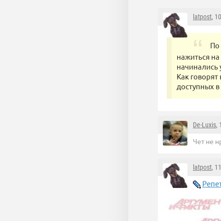
latpost
, 1
По
нажиться на
начинались 
Как говорят
доступных в
De-Luxis
,
Чет не н
latpost
, 1
Репе