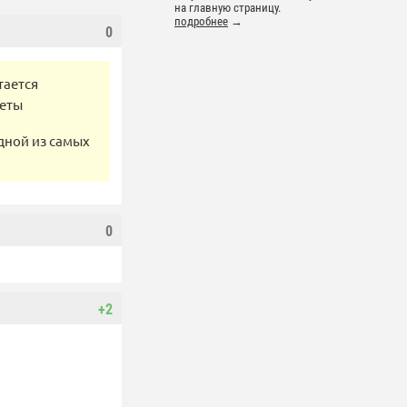
на главную страницу.
подробнее
→
0
тается
леты
дной из самых
0
+2