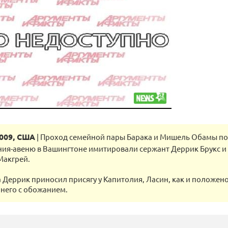
2009, США
| Проход семейной пары Барака и Мишель Обамы по
ия-авеню в Вашингтоне имитировали сержант Деррик Брукс 
Макгрей.
а Деррик приносил присягу у Капитолия, Ласин, как и положено
 него с обожанием.