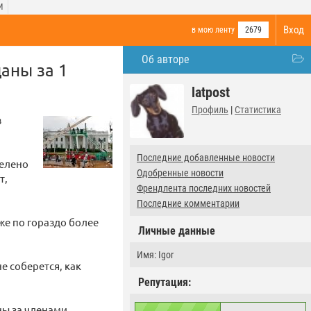
И
Вход
в мою ленту
2679
Об авторе
аны за 1
latpost
Профиль
|
Статистика
в
Последние добавленные новости
делено
Одобренные новости
т,
Френдлента последних новостей
Последние комментарии
уже по гораздо более
Личные данные
Имя: Igor
е соберется, как
Репутация:
ны за членами