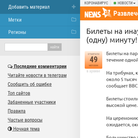
КОРОНАВИРУС
НОВОСТИ
Добавить материал
Развлеч
Метки
Билеты на ина
Регионы
(одну) минуту!
Билеты на пар
отметили
49
течение одной
Последние комментарии
человек
в архиве
На трибунах, 
Читайте новости в телеграм
около 5 тысяч
Сообщить об ошибке
сообщает ВВС
Топ сайтов
Билеты стоили
Забаненные участники
высокой цене.
Правила
На церемонию 
Частые вопросы
ожидается, ок
Ночная тема
Большинство з