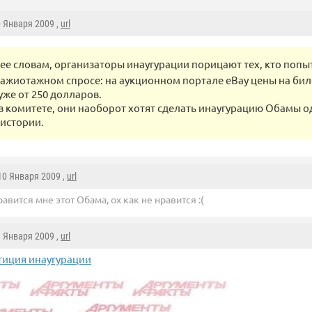
0 Января 2009 ,
url
 ее словам, организаторы инаугурации порицают тех, кто попы
 ажиотажном спросе: на аукционном портале eBay цены на би
уже от 250 долларов.
 в комитете, они наоборот хотят сделать инаугурацию Обамы о
 истории.
 10 Января 2009 ,
url
равится мне этот Обама, ох как не нравится :(
1 Января 2009 ,
url
тиция инаугурации