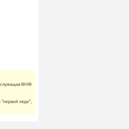
и служащая ВМФ
 "первой леди",