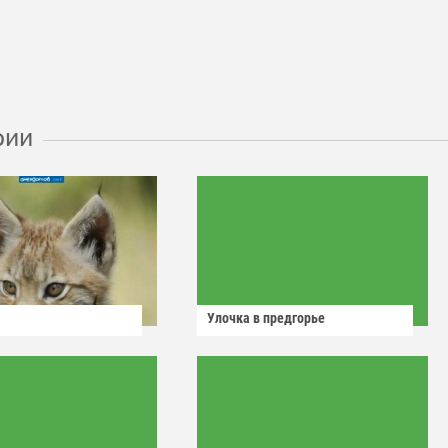
рии
Улочка в предгорье