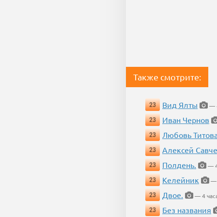
Также смотрите:
Вид Ялты
23
— 4
Иван Чернов
23
Любовь Титов
23
Алексей Савч
23
Полдень.
23
— 4
Келейник
23
— 
Двое.
23
— 4 час
Без названия
23