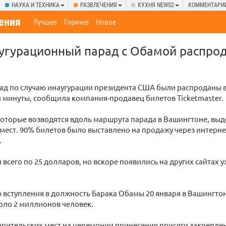
НАУКА И ТЕХНИКА
РАЗВЛЕЧЕНИЯ
КУХНЯ NEWS2
КОММЕНТАРИ
ения
Лучшее
Горячее
Новое
угурационный парад с Обамой распрод
ад по случаю инаугурации президента США были распроданы 
 минуты, сообщила компания-продавец билетов Ticketmaster.
которые возводятся вдоль маршрута парада в Вашингтоне, вы
 мест. 90% билетов было выставлено на продажу через интерне
.
 всего по 25 долларов, но вскоре появились на других сайтах 
вступления в должность Барака Обамы 20 января в Вашингтон
оло 2 миллионов человек.
рительских мест на церемонии принесения присяги закрепле