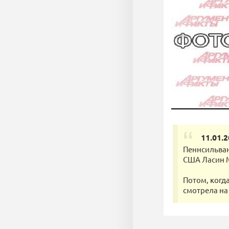
11.01.
Пеннсильван
США Ласин 
Потом, когд
смотрела на