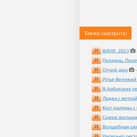
Также смотрите:
ВДНХ, 2023
25
Полдень. Пол
25
Отчий дом
25
—
Илья Великий
25
В Арбатских п
25
Лодка с ветло
25
Куст малины с
25
Смена жильцо
25
Волшебная си
25
Интерьер рест
25