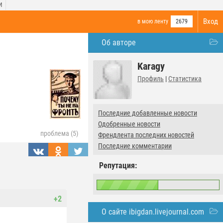
И
Вход
в мою ленту
2679
Об авторе
Karagy
Профиль
|
Статистика
Последние добавленные новости
Одобренные новости
проблема (5)
Френдлента последних новостей
Последние комментарии
Репутация:
+2
О сайте ibigdan.livejournal.com