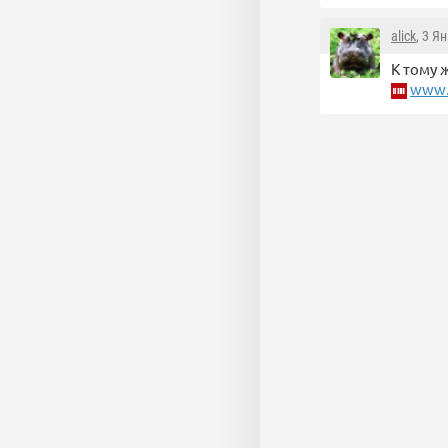
alick
, 3 Я
К тому 
www.a