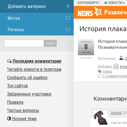
КОРОНАВИРУС
НОВОСТИ
Добавить материал
Развлеч
Метки
История плакат
Регионы
История плакат
отметили
8
Познавательн
человек
в архиве
Источник:
i
Последние комментарии
Добавил
Kar
Читайте новости в телеграм
юмор
2 комментари
Сообщить об ошибке
Топ сайтов
Забаненные участники
Комментари
Правила
Частые вопросы
latpost
, 3
Ночная тема
такое ж