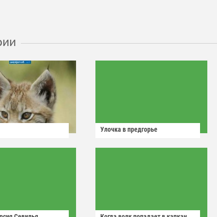
рии
Улочка в предгорье
рсия Севилья
Когда волк попадает в капкан