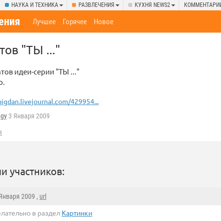
НАУКА И ТЕХНИКА
РАЗВЛЕЧЕНИЯ
КУХНЯ NEWS2
КОММЕНТАРИ
ения
Лучшее
Горячее
Новое
ов "ТЫ ..."
ов идеи-серии "ТЫ ..."
о.
bigdan.livejournal.com/429954...
agy
3 Января 2009
я
и участников:
 Января 2009 ,
url
елательно в раздел
Картинки