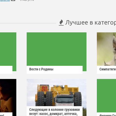
Лучшее в катего
Вести с Родины
Симпатяги
Следующие в колонне грузовики
везут: насос, домкрат, аптечка,
ик!
Фермин Га