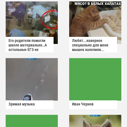
Его родители помогли
Любят...наверное
школе материально..А
специально для меня
остальные ЕГЭ не
мышек налепили...
сдадут
Зримая музыка
Иван Чернов