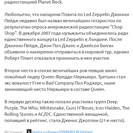
радиостанцией Planet Rock.
Любопытно, что напарник Планта по Led Zeppelin Джимми
Пейдж недавно был назван величайшим гитаристом по
результатам опроса американской радиостанции "Chop
Shop". В декабре 2007 года музыканты объединились ради
единственного концерта Led Zeppelin в Лондоне. После
Джимми Пейдж, Джон Пол Джонс и Джейсон Бонэм
объявили о намерении отправиться в мировой тур, однако
Роберт Плант отказался принимать в нем участие.
Второе место в списке величайших рок-певцов занял
покойный лидер Queen Фредди Меркьюри. Третьим стал
экс-вокалист Free и Bad Company Пол Роджерс, ныне
занимающий место Меркьюри в составе Queen.
В первую десятку также попали участники групп Deep
Purple, The Who, Whitesnake, Guns N'Roses, Iron Maiden, The
Rolling Stones и AC/DC. Единственной женщиной,
попавшей в рейтинг, стала Дженис Джоплин (21-е место).
Источник:
lenta.ru/news/2009/01/03/plant...