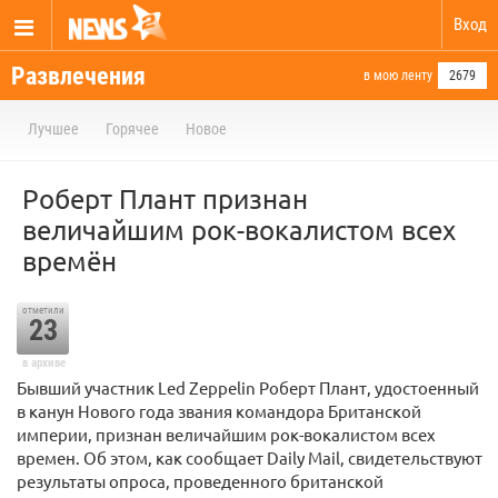
Вход
Развлечения
в мою ленту
2679
Лучшее
Горячее
Новое
Роберт Плант признан
величайшим рок-вокалистом всех
времён
отметили
23
в архиве
Бывший участник Led Zeppelin Роберт Плант, удостоенный
в канун Нового года звания командора Британской
империи, признан величайшим рок-вокалистом всех
времен. Об этом, как сообщает Daily Mail, свидетельствуют
результаты опроса, проведенного британской