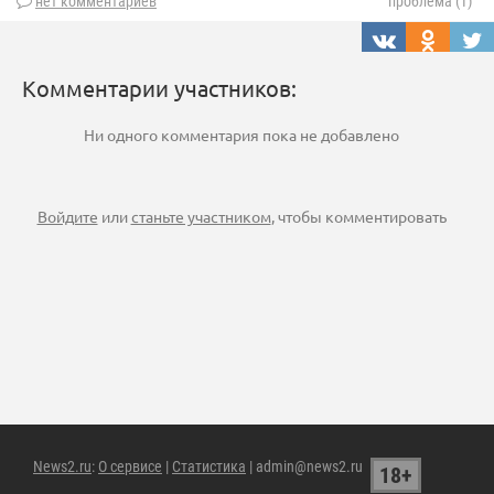
нет комментариев
проблема (1)
Комментарии участников:
Ни одного комментария пока не добавлено
Войдите
или
станьте участником
, чтобы комментировать
News2.ru
:
О сервисе
|
Статистика
| admin@news2.ru
18+