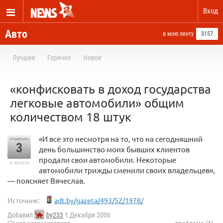
Вход
Авто
в мою ленту
3157
Лучшее
Горячее
Новое
«конфисковать в доход государства
легковые автомобили» общим
количеством 18 штук
«И все это несмотря на то, что на сегодняшний
отметили
3
день большинство моих бывших клиентов
продали свои автомобили. Некоторые
в архиве
автомобили трижды сменили своих владельцев»,
— поясняет Вячеслав.
Источник:
adt.by/gazeta/493/52/1978/
Добавил
by233
1 Декабря 2006