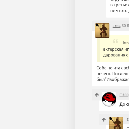
в-третьи
не чтото 
axes
, 30 
Бе
актерская и
дарования с
Собс-но итак в
нечего. После
был"Изображая
mann
До с
a
С