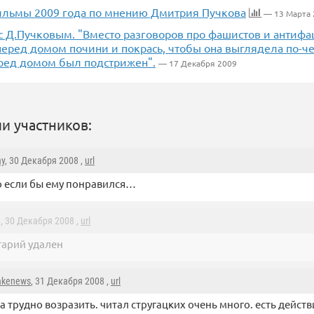
льмы 2009 года по мнению Дмитрия Пучкова
— 13 Марта 
 Д.Пучковым. "Вместо разговоров про фашистов и антифаш
перед домом почини и покрась, чтобы она выглядела по-ч
еред домом был подстрижен".
— 17 Декабря 2009
и участников:
y
, 30 Декабря 2008 ,
url
 если бы ему понравился…
, 30 Декабря 2008 ,
url
]
арий удален
akenews
, 31 Декабря 2008 ,
url
а трудно возразить. читал стругацких очень много. есть дейс