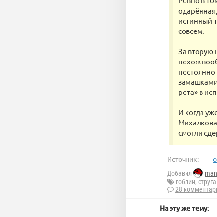
Ровно в то
одарённая,
истинный т
совсем.
За вторую 
похож вооб
постоянно
замашками 
рота» в ис
И когда уж
Михалкова 
смогли сде
Источник:
o
Добавил
man
гоблин
,
струга
28 комментар
На эту же тему: