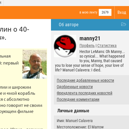
И
Вход
в мою ленту
2679
Об авторе
лин о 40-
».
manny21
Профиль
|
Статистика
Hector LeMans: Oh Manny...
льная
so cynical... What happened
to you, Manny, that caused
й: первый
you to lose your sense of hope, your love of
life? Manuel Calavera: I died.
Последние добавленные новости
алии и широким
Одобренные новости
фе и «мой корабль
Френдлента последних новостей
ся с абсолютно
Последние комментарии
но говорит не своим
Личные данные
рирующем фильме
Имя: Manuel Calavera
Местоположение: El Marrow