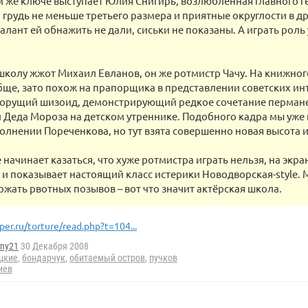
м же ключе выступает Юлия Снигирь, возлюбленная главного г
 грудь не меньше третьего размера и приятные округлости в д
алант ей обнажить не дали, сиськи не показаны. А играть роль 
школу жжот Михаил Евланов, он же ротмистр Чачу. На книжног
ще, зато похож на прапорщика в представлении советских ин
 орущий шизоид, демонстрирующий редкое сочетание пермане
Деда Мороза на детском утреннике. Подобного кадра мы уже 
полнении Пореченкова, но тут взята совершенно новая высота 
е начинает казаться, что хуже ротмистра играть нельзя, на экр
и показывает настоящий класс истерики Новодворская-style. М
ржать рвотных позывов – вот что значит актёрская школа.
per.ru/torture/read.php?t=104...
ny21
30 Декабря 2008
цкие
,
бондарчук
,
обитаемый остров
,
пучков
иев