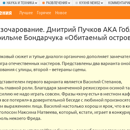
НАУКА И ТЕХНИКА
РАЗВЛЕЧЕНИЯ
КУХНЯ NEWS2
КОММЕНТАРИ
ения
Лучшее
Горячее
Новое
зочарование. Дмитрий Пучков AKA Гоб
ильме Бондарчука «Обитаемый остров
лковый сюжет и тупые диалоги органично дополняет замечате
игра отечественных мастеров. Представлены два варианта оно
ования с улицы, второй – ветераны сцены.
ставителем первого варианта является Василий Степанов,
ь главной роли. Благодаря замеченной режиссером осиной т
силию не надо играть совсем. Фразы «хочу есть» в местном ка
я все потерял» в доверительной беседе с любимой произносят
 выражением лица. Василий настолько хорош и ярок, что в ки
 голосом Максима Матвеева, который, кстати, играет в конку
роль некоего Фреда.