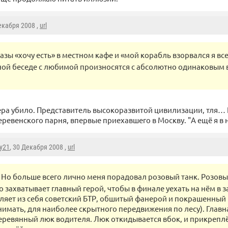
екабря 2008 ,
url
азы «хочу есть» в местном кафе и «мой корабль взорвался я все
ой беседе с любимой произносятся с абсолютно одинаковым
чера убило. Представитель высокоразвитой цивилизации, тля…
ревенского парня, впервые приехавшего в Москву. "А ещё я в н
y21
, 30 Декабря 2008 ,
url
Но больше всего лично меня порадовал розовый танк. Розовы
го захватывает главный герой, чтобы в финале уехать на нём в за
ляет из себя советский БТР, обшитый фанерой и покрашенный 
нимать, для наиболее скрытного передвижения по лесу). Главн
деревянный люк водителя. Люк откидывается вбок, и прикреплё