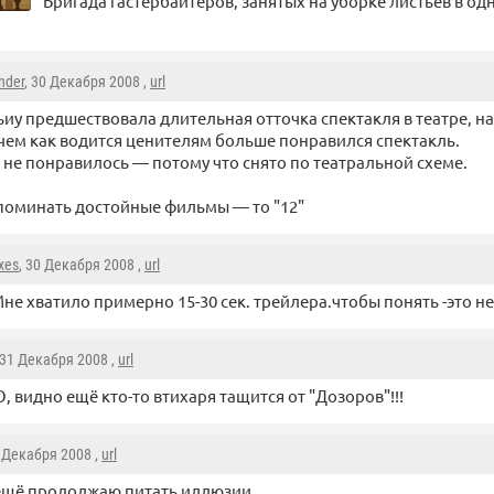
Бригада гастербайтеров, занятых на уборке листьев в од
nder
, 30 Декабря 2008 ,
url
иу предшествовала длительная отточка спектакля в театре, на 
чем как водится ценителям больше понравился спектакль.
о не понравилось — потому что снято по театральной схеме.
споминать достойные фильмы — то "12"
xes
, 30 Декабря 2008 ,
url
не хватило примерно 15-30 сек. трейлера.чтобы понять -это не
 31 Декабря 2008 ,
url
! О, видно ещё кто-то втихаря тащится от "Дозоров"!!!
0 Декабря 2008 ,
url
 ещё продолжаю питать иллюзии.