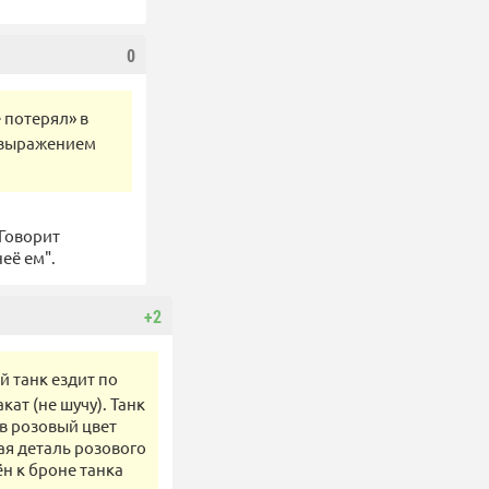
0
 потерял» в
 выражением
 Говорит
её ем".
+2
й танк ездит по
кат (не шучу). Танк
в розовый цвет
ая деталь розового
н к броне танка