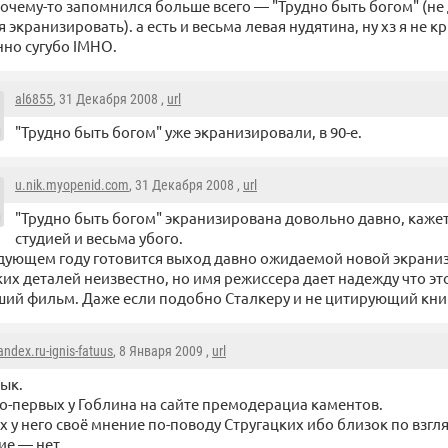
очему-то запомнился больше всего — "Трудно быть богом" (не
 экранизировать). а есть и весьма левая нудятина, ну хз я не к
нно сугубо IMHO.
al6855
, 31 Декабря 2008 ,
url
"Трудно быть богом" уже экранизировали, в 90-е.
u.nik.myopenid.com
, 31 Декабря 2008 ,
url
"Трудно быть богом" экранизирована довольно давно, каже
студией и весьма убого.
дующем году готовится выход давно ожидаемой новой экраниз
их деталей неизвестно, но имя режиссера дает надежду что эт
ий фильм. Даже если подобно Сталкеру и не цитирующий книг
andex.ru-ignis-fatuus
, 8 Января 2009 ,
url
ык.
о-первых у Гоблина на сайте премодерациа каментов.
х у него своё мнение по-поводу Стругацких ибо близок по взгл
ие — нет.