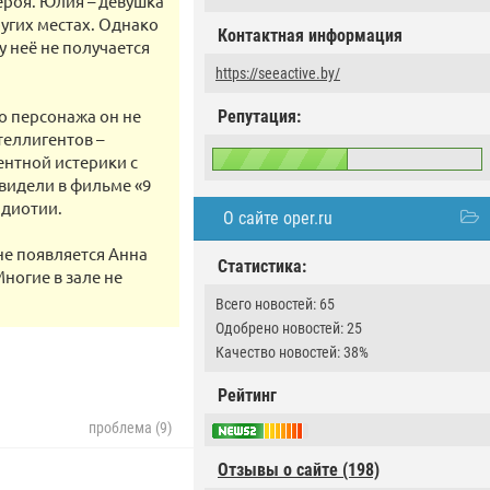
ероя. Юлия – девушка
ругих местах. Однако
Контактная информация
у неё не получается
https://seeactive.by/
о персонажа он не
Репутация:
теллигентов –
нтной истерики с
видели в фильме «9
идиотии.
О сайте oper.ru
ане появляется Анна
Статистика:
ногие в зале не
Всего новостей: 65
Одобрено новостей: 25
Качество новостей: 38%
Рейтинг
проблема (9)
Отзывы о сайте (198)