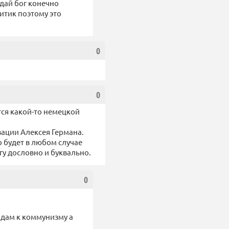
 дай бог конечно
ритик поэтому это
0
0
тся какой-то немецкой
ации Алексея Германа.
о будет в любом случае
у дословно и буквально.
0
ядам к коммунизму а