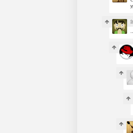
у
S
…