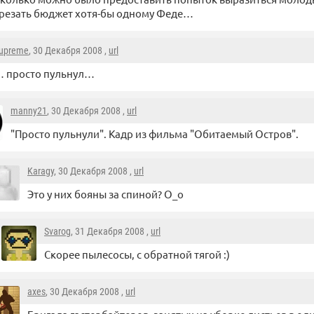
резать бюджет хотя-бы одному Феде…
upreme
, 30 Декабря 2008 ,
url
 просто пульнул…
manny21
, 30 Декабря 2008 ,
url
"Просто пульнули". Кадр из фильма "Обитаемый Остров".
Karagy
, 30 Декабря 2008 ,
url
Это у них бояны за спиной? O_o
Svarog
, 31 Декабря 2008 ,
url
Скорее пылесосы, с обратной тягой :)
axes
, 30 Декабря 2008 ,
url