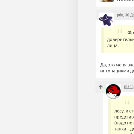
pda
, 30 Д
Фр
доверительн
лица.
Да, это меня в
интонациями де
mann
лесу, и е
представ
(надо по
танка – 