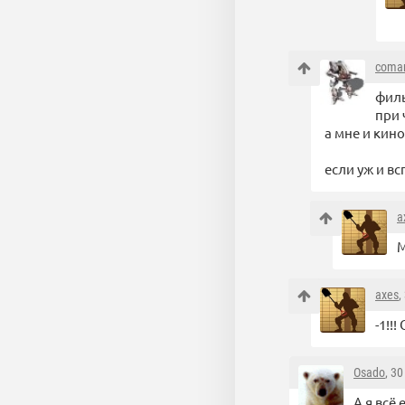
coma
филь
при 
а мне и кин
если уж и в
a
М
axes
,
-1!!
Osado
, 3
А я всё