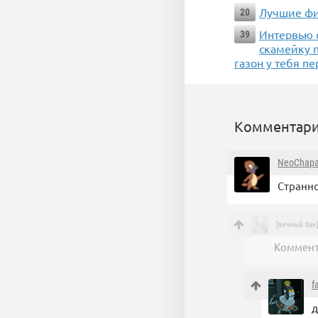
Лучшие фи
20
Интервью с
39
скамейку 
газон у тебя п
Комментари
NeoChapa
Странно
[вечный бан
Коммент
f
д