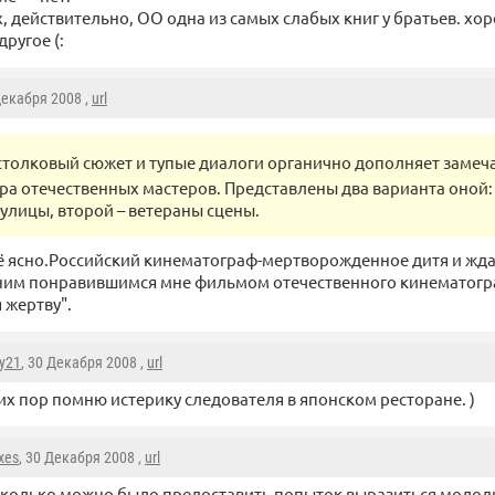
х, действительно, ОО одна из самых слабых книг у братьев. хо
другое (:
Декабря 2008 ,
url
столковый сюжет и тупые диалоги органично дополняет замеч
гра отечественных мастеров. Представлены два варианта оной
 улицы, второй – ветераны сцены.
сё ясно.Российский кинематограф-мертворожденное дитя и жда
дним понравившимся мне фильмом отечественного кинематог
 жертву".
y21
, 30 Декабря 2008 ,
url
их пор помню истерику следователя в японском ресторане. )
xes
, 30 Декабря 2008 ,
url
колько можно было предоставить попыток выразиться молод