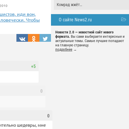
Комрад жжёт…
2010
истов, иди вон,
еловечески. Чтобы
О сайте News2.ru
Новости 2.0 — новостной сайт нового
формата.
Вы сами выбираете интересные и
актуальные темы. Самые лучшие попадают
на главную страницу.
подробнее
→
+5
0
0
твительно шедевры, мне