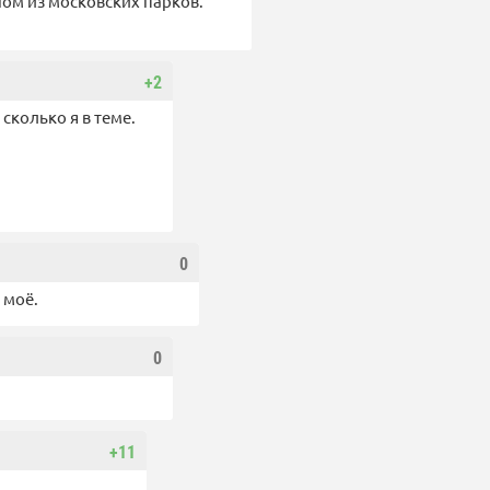
ном из московских парков.
+2
сколько я в теме.
0
 моё.
0
+11