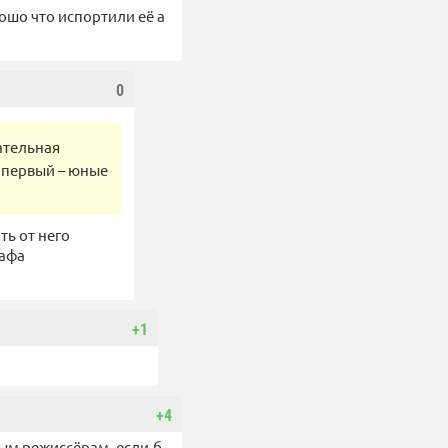
рошо что испортили её а
0
ательная
: первый – юные
ть от него
рафа
+1
+4
ым режиссёрам, если-б