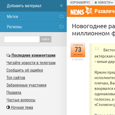
КОРОНАВИРУС
НОВОСТИ
Добавить материал
Развлеч
Метки
Новогоднее ра
Регионы
миллионном ф
отметили
73
Бесто
Последние комментарии
человека
актерская 
в архиве
– юные дар
Читайте новости в телеграм
Сообщить об ошибке
Ярким пред
исполнител
Топ сайтов
плечам, Ва
Забаненные участники
взорвался 
Правила
одинаковым
голосом, а
Частые вопросы
«Стиляги» 
Ночная тема