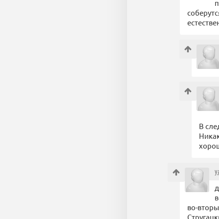
п
соберутся
естестве
В сле
Никак
хорош
y
д
в
во-вторы
Стругацк